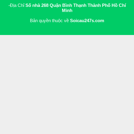
-Địa Chỉ
Số nhà 268 Quận Bình Thạnh Thành Phố Hồ Chí
Minh
Bản quyền thuộc về
Soicau247s.com