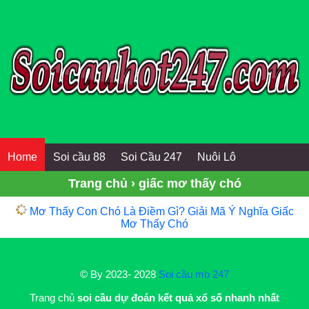
Home
Soi cầu 88
Soi Cầu 247
Nuôi Lô
Trang chủ
›
giấc mơ thấy chó
Mơ Thấy Con Chó Là Điềm Gì? Giải Mã Ý Nghĩa Giấc
Mơ Thấy Chó
© By 2023- 2028
Soi cầu mb 247
Trang chủ
soi cầu dự đoán kết quả xổ số nhanh nhất