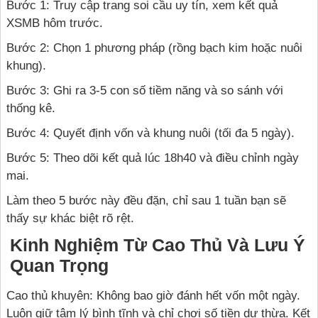
Bước 1: Truy cập trang soi cầu uy tín, xem kết quả
XSMB hôm trước.
Bước 2: Chọn 1 phương pháp (rồng bạch kim hoặc nuôi
khung).
Bước 3: Ghi ra 3-5 con số tiềm năng và so sánh với
thống kê.
Bước 4: Quyết định vốn và khung nuôi (tối đa 5 ngày).
Bước 5: Theo dõi kết quả lúc 18h40 và điều chỉnh ngày
mai.
Làm theo 5 bước này đều đặn, chỉ sau 1 tuần bạn sẽ
thấy sự khác biệt rõ rệt.
Kinh Nghiệm Từ Cao Thủ Và Lưu Ý
Quan Trọng
Cao thủ khuyên: Không bao giờ đánh hết vốn một ngày.
Luôn giữ tâm lý bình tĩnh và chỉ chơi số tiền dư thừa. Kết