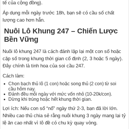
tế của cộng đồng).
Áp dụng mỗi ngày trước 18h, bạn sẽ có cầu số chất
lượng cao hơn hẳn.
Nuôi Lô Khung 247 – Chiến Lược
Bền Vững
Nuôi lô khung 247 là cách đánh lặp lại một con số hoặc
cặp số trong khung thời gian cố định (2, 3 hoặc 5 ngày).
Đây chính là tinh hoa của soi cầu 247.
Cách làm:
Chọn bạch thủ lô (1 con) hoặc song thủ (2 con) từ soi
cầu hôm nay.
Đánh đều mỗi ngày với mức vốn nhỏ (10-20k/con).
Dừng khi trúng hoặc hết khung thời gian.
Lợi ích: Nếu con số “nổ” ngày thứ 2-3, bạn đã lời lớn.
Nhiều cao thủ chia sẻ rằng nuôi khung 3 ngày mang lại tỷ
lệ ăn cao nhất vì lô đề có chu kỳ quay vòng.