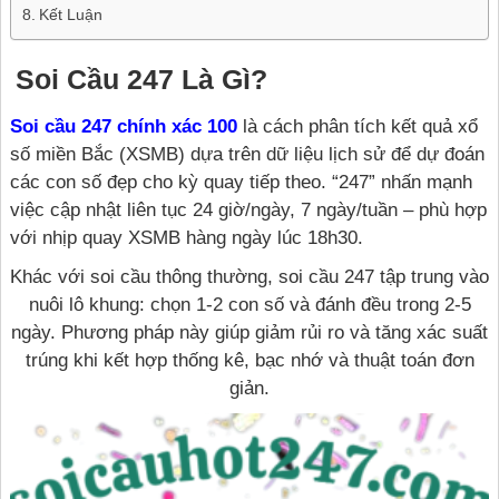
Kết Luận
Soi Cầu 247 Là Gì?
Soi cầu 247 chính xác 100
là cách phân tích kết quả xổ
số miền Bắc (XSMB) dựa trên dữ liệu lịch sử để dự đoán
các con số đẹp cho kỳ quay tiếp theo. “247” nhấn mạnh
việc cập nhật liên tục 24 giờ/ngày, 7 ngày/tuần – phù hợp
với nhịp quay XSMB hàng ngày lúc 18h30.
Khác với soi cầu thông thường, soi cầu 247 tập trung vào
nuôi lô khung: chọn 1-2 con số và đánh đều trong 2-5
ngày. Phương pháp này giúp giảm rủi ro và tăng xác suất
trúng khi kết hợp thống kê, bạc nhớ và thuật toán đơn
giản.