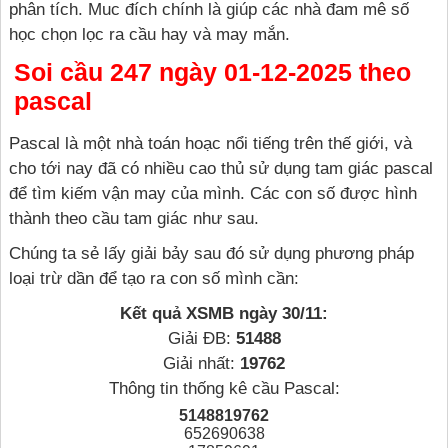
phân tích. Muc đích chính là giúp các nhà đam mê số
học chọn lọc ra cầu hay và may mắn.
Soi cầu 247 ngày 01-12-2025 theo
pascal
Pascal là một nhà toán hoạc nổi tiếng trên thế giới, và
cho tới nay đã có nhiều cao thủ sử dụng tam giác pascal
để tìm kiếm vận may của mình. Các con số được hình
thành theo cầu tam giác như sau.
Chúng ta sẻ lấy giải bảy sau đó sử dụng phương pháp
loại trừ dần để tạo ra con số mình cần:
Kết quả XSMB ngày 30/11:
Giải ĐB:
51488
Giải nhất:
19762
Thông tin thống kê cầu Pascal:
51488
19762
652690638