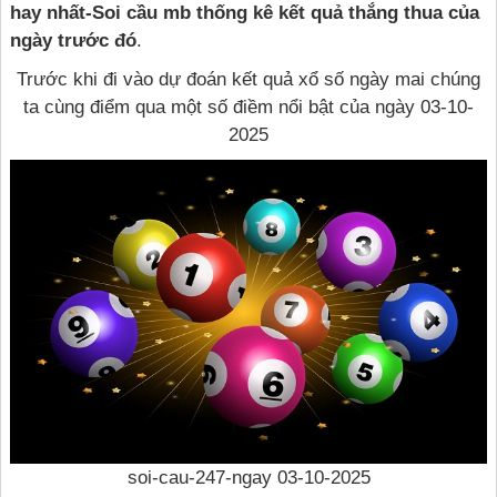
hay nhất-Soi cầu mb thống kê kết quả thắng thua của
ngày trước đó
.
Trước khi đi vào dự đoán kết quả xổ số ngày mai chúng
ta cùng điểm qua một số điềm nổi bật của ngày 03-10-
2025
soi-cau-247-ngay 03-10-2025