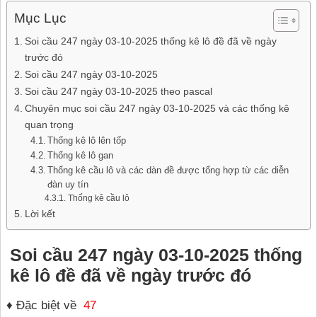
Mục Lục
Soi cầu 247 ngày 03-10-2025 thống kê lô đề đã về ngày
trước đó
Soi cầu 247 ngày 03-10-2025
Soi cầu 247 ngày 03-10-2025 theo pascal
Chuyên mục soi cầu 247 ngày 03-10-2025 và các thống kê
quan trọng
Thống kê lô lên tốp
Thống kê lô gan
Thống kê cầu lô và các dàn đề được tổng hợp từ các diễn
đàn uy tín
Thống kê cầu lô
Lời kết
Soi cầu 247 ngày 03-10-2025 thống
kê lô đề đã về ngày trước đó
♦ Đặc biệt về
47