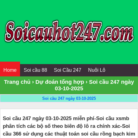
Home
Soi cầu 88
Soi Cầu 247
Nuôi Lô
Trang chủ
›
Dự đoán tổng hợp
›
Soi cầu 247 ngày
03-10-2025
Soi cầu 247 ngày 03-10-2025
Soi cầu 247 ngày 03-10
-2025 miễn phí-Soi cầu xsmb
phân tích các bộ số theo biên độ lô ra chính xác-Soi
cầu 366 sử dụng các thuật toán soi cầu rồng bạch kim