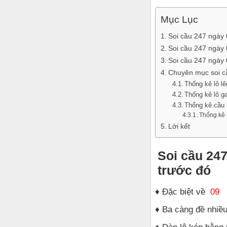
Mục Lục
Soi cầu 247 ngày 
Soi cầu 247 ngày
Soi cầu 247 ngày 
Chuyên mục soi c
Thống kê lô lê
Thống kê lô g
Thống kê cầu 
Thống kê 
Lời kết
Soi cầu 247
trước đó
♦ Đặc biệt về
09
♦ Ba càng đề nhiề