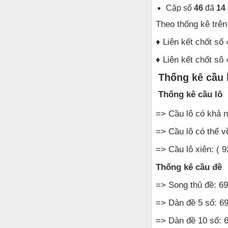
Cặp số
46
đã
14
Theo thống kê trên
♦ Liên kết chốt số
♦ Liên kết chốt sô
Thống kê cầu 
Thống kê cầu lô
=> Cầu lô có khả n
=> Cầu lô có thể v
=> Cầu lô xiên: ( 92
Thống kê cầu đề
=> Song thủ đề: 69
=> Dàn đề 5 số: 69
=> Dàn đề 10 số: 6