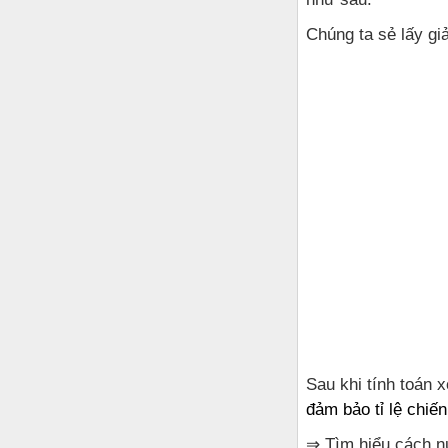
Chúng ta sẻ lấy gi
Sau khi tính toán 
đảm bảo tỉ lệ chiế
⇒ Tìm hiểu cách n