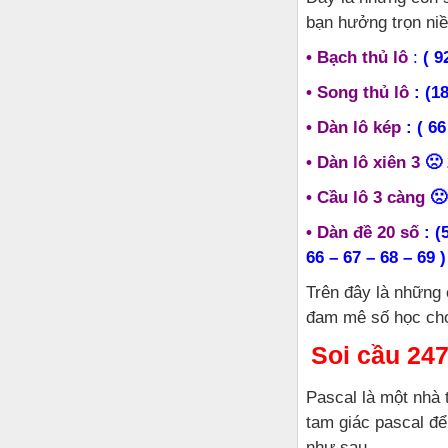
bạn hưởng trọn ni
• Bạch thủ lô
:
( 92
• Song thủ lô
: (1
• Dàn lô kép
: ( 66
• Dàn lô xiên 3
🙁 
• Cầu lô 3 càng
🙁
• Dàn đề 20 số
: (
66 – 67 – 68 – 69 )
Trên đây là những
đam mê số học chọ
Soi cầu 247
Pascal là một nhà t
tam giác pascal đ
như sau.