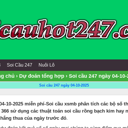
8
Soi Cầu 247
Nuôi Lô
ng chủ
›
Dự đoán tổng hợp
›
Soi cầu 247 ngày 04-10-
Soi cầu 247 ngày 04-10-2025
04-10
-2025 miễn phí-Soi cầu xsmb phân tích các bộ số th
 366 sử dụng các thuật toán soi cầu rồng bạch kim hay 
thắng thua của ngày trước đó
.