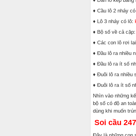
♦ Dàn lô kép bằng 
♦ Cầu lô 2 nháy có 
♦ Lô 3 nháy có lô:
♦ Bộ số về cả cặp:
♦ Các con lô rơi lạ
♦ Đầu lô ra nhiều n
♦ Đầu lô ra ít số n
♦ Đuôi lô ra nhiều 
♦ Đuôi lô ra ít số 
Nhìn vào những kế
bộ số có độ an toà
dùng khi muốn trú
Soi cầu 24
Đây là những con s