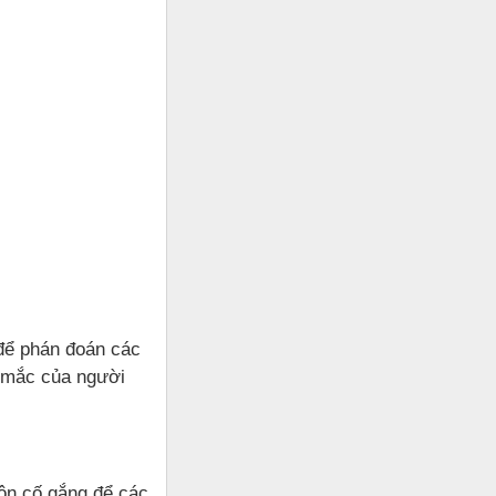
để phán đoán các
 mắc của người
uôn cố gắng để các