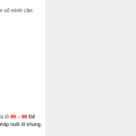
on số mình cần:
là lô
89 – 98
Để
háp nuôi lô khung.