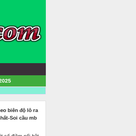
2025
eo biên độ lô ra
nhất-Soi cầu mb