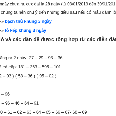
ngày chưa ra, cực đại là
28
ngày (từ 03/01/2013 đến 30/01/201
 chúng ta nên chú ý đến những điều sau nếu có máu đánh lô
 «»
bạch thủ khung 3 ngày
 «»
lô kép khung 3 ngày
lô và các dàn đề được tổng hợp từ các diễn đàn
ăng ra 2 nháy: 27 – 29 – 93 – 36
ề cả cặp: 181 – 363 – 595 – 101
 – 93 ) ( 58 – 36 ) ( 95 – 02 )
 – 96
 – 96 – 46 – 64 – 91
0 – 61 – 62 – 63 – 64 – 65 – 66 – 67- 68 – 69