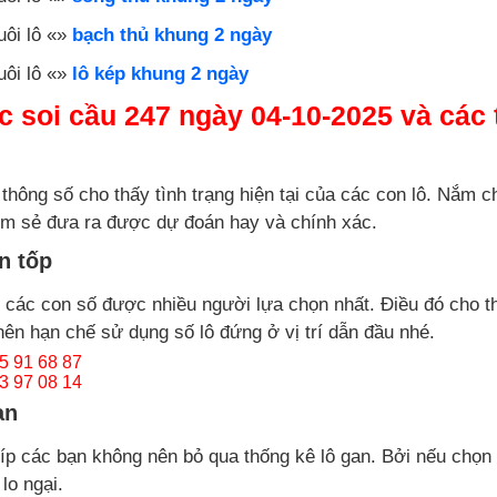
uôi lô «»
bạch thủ khung 2 ngày
uôi lô «»
lô kép khung 2 ngày
 soi cầu 247 ngày 04-10-2025 và các 
thông số cho thấy tình trạng hiện tại của các con lô. Nắm
em sẻ đưa ra được dự đoán hay và chính xác.
n tốp
 các con số được nhiều người lựa chọn nhất. Điều đó cho t
nên hạn chế sử dụng số lô đứng ở vị trí dẫn đầu nhé.
75 91 68 87
3 97 08 14
an
víp các bạn không nên bỏ qua thống kê lô gan. Bởi nếu chọn
 lo ngại.