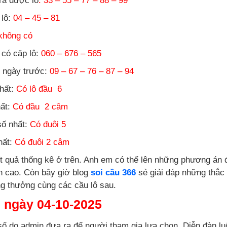
ra được lô
: 33 – 55 – 77 – 88 – 99
lô:
04 – 45 – 81
không có
 có cặp lô:
060 – 676 – 565
i ngày trước:
09 – 67 – 76 – 87 – 94
hất:
Có lô đầu 6
hất:
Có đầu 2 câm
số nhất:
Có đuôi 5
nhất:
Có đuôi 2 câm
t quả thống kê ở trên. Anh em có thể lên những phương án 
n cao. Còn bây giờ blog
soi cầu 366
sẻ giải đáp những thắc
ng thưởng cùng các cầu lô sau.
7 ngày 04-10-2025
ố do admin đưa ra để người tham gia lựa chọn. Diễn đàn l