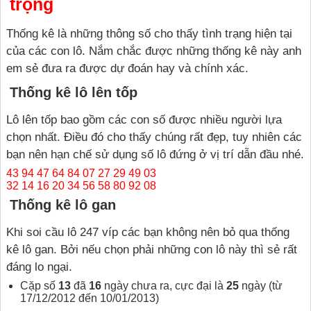
trọng
Thống kê là những thông số cho thấy tình trạng hiện tại
của các con lô. Nắm chắc được những thống kê này anh
em sẻ đưa ra được dự đoán hay và chính xác.
Thống kê lô lên tốp
Lô lên tốp bao gồm các con số được nhiều người lựa
chọn nhất. Điều đó cho thấy chúng rất đẹp, tuy nhiên các
bạn nên hạn chế sử dụng số lô đứng ở vị trí dẫn đầu nhé.
43 94 47 64 84 07 27 29 49 03
32 14 16 20 34 56 58 80 92 08
Thống kê lô gan
Khi soi cầu lô 247 víp các bạn không nên bỏ qua thống
kê lô gan. Bởi nếu chọn phải những con lô này thì sẻ rất
đáng lo ngại.
Cặp số
13
đã
16
ngày chưa ra, cực đại là
25
ngày (từ
17/12/2012 đến 10/01/2013)