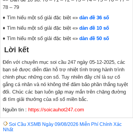
78 – 79
♦ Tìm hiểu một số giải đặc biệt «»
dàn đề 36 số
♦ Tìm hiểu một số giải đặc biệt «»
dàn đề 10 số
♦ Tìm hiểu một số giải đặc biệt «»
dàn đề 50 số
Lời kết
Đến với chuyên mục soi cầu 247 ngày 05-12-2025, các
bạn sẻ được diễn đàn hỗ trợ nhiệt tình trong hành trình
chinh phục những con số. Tuy nhiên đây chỉ là sự cố
gắng cá nhân và nó không thể đảm bảo phần thắng tuyệt
đối. Chúc các bạn luôn gặp may mắn trên chặng đường
đi tìm giải thưởng của xổ số miền bắc.
Nguồn tin :
https://soicauhot247.com
Soi Cầu XSMB Ngày 09/08/2026 Miễn Phí Chính Xác
Nhất