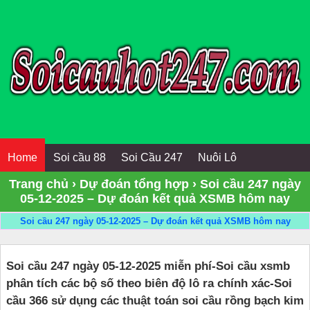
Home
Soi cầu 88
Soi Cầu 247
Nuôi Lô
Trang chủ
›
Dự đoán tổng hợp
›
Soi cầu 247 ngày
05-12-2025 – Dự đoán kết quả XSMB hôm nay
Soi cầu 247 ngày 05-12-2025 – Dự đoán kết quả XSMB hôm nay
Soi cầu 247 ngày 05-12
-2025 miễn phí-Soi cầu xsmb
phân tích các bộ số theo biên độ lô ra chính xác-Soi
cầu 366 sử dụng các thuật toán soi cầu rồng bạch kim