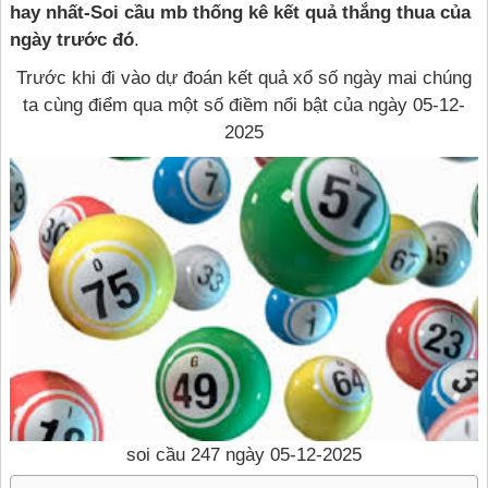
hay nhất-Soi cầu mb thống kê kết quả thắng thua của
ngày trước đó
.
Trước khi đi vào dự đoán kết quả xổ số ngày mai chúng
ta cùng điểm qua một số điềm nổi bật của ngày 05-12-
2025
soi cầu 247 ngày 05-12-2025