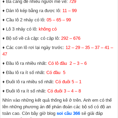
♦ Ba càng đề nhiều người mê về:
729
♦ Dàn lô kép bằng ra được lô
: 11 – 99
♦ Cầu lô 2 nháy có lô:
05 – 65 – 99
♦ Lô 3 nháy có lô:
không có
♦ Bộ số về cả cặp: có cặp lô:
292 – 676
♦ Các con lô rơi lại ngày trước:
12 – 29 – 35 – 37 – 41 –
47
♦ Đầu lô ra nhiều nhất:
Có lô đầu 2 – 3 – 6
♦ Đầu lô ra ít số nhất:
Có đầu 5
♦ Đuôi lô ra nhiều số nhất:
Có đuôi 5 – 1
♦ Đuôi lô ra ít số nhất:
Có đuôi 3 – 4 – 8
Nhìn vào những kết quả thống kê ở trên. Anh em có thể
lên những phương án để phán đoán các bộ số có độ an
toàn cao. Còn bây giờ blog
soi cầu 366
sẻ giải đáp