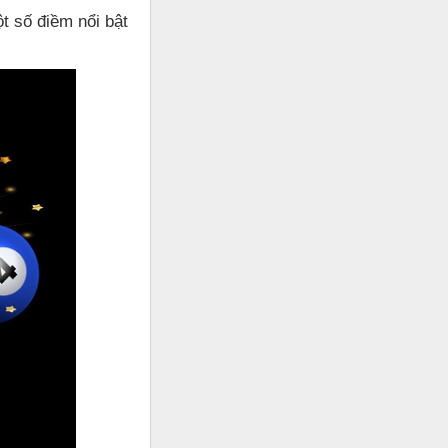
t số điềm nổi bật