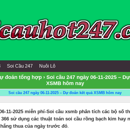
8
Soi Cầu 247
Nuôi Lô
ự đoán tổng hợp
›
Soi cầu 247 ngày 06-11-2025 – Dự
XSMB hôm nay
Soi cầu 247 ngày 06-11-2025 – Dự đoán kết quả XSMB hôm nay
06-11
-2025 miễn phí-Soi cầu xsmb phân tích các bộ số th
 366 sử dụng các thuật toán soi cầu rồng bạch kim hay 
thắng thua của ngày trước đó
.