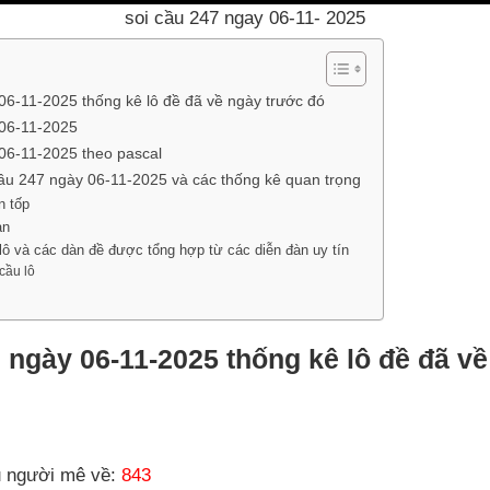
soi cầu 247 ngay 06-11- 2025
06-11-2025 thống kê lô đề đã về ngày trước đó
 06-11-2025
06-11-2025 theo pascal
ầu 247 ngày 06-11-2025 và các thống kê quan trọng
n tốp
an
lô và các dàn đề được tổng hợp từ các diễn đàn uy tín
cầu lô
 ngày 06-11-2025 thống kê lô đề đã v
u người mê về:
843