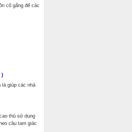
uôn cố gắng để các
 )
 là giúp các nhà
 cao thủ sử dụng
heo cầu tam giác