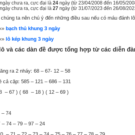
ngày chưa ra, cực đại là
24
ngày (từ 23/04/2008 đến 16/05/200
ngày chưa ra, cực đại là
27
ngày (từ 31/07/2023 đến 26/08/202
 chúng ta nên chú ý đến những điều sau nếu có máu đánh lô
 «»
bạch thủ khung 3 ngày
 «»
lô kép khung 3 ngày
lô và các dàn đề được tổng hợp từ các diễn đàn
ăng ra 2 nháy: 68 – 67- 12 – 58
ề cả cặp: 585 – 121 – 686 – 131
8 – 67 ) ( 68 – 18 ) ( 12 – 69 )
 – 74
 – 74 – 79 – 97 – 24
0 – 71 – 72 – 73 – 74 – 75 – 76 – 77 – 78 – 79