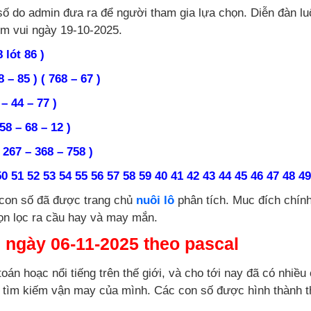
ố do admin đưa ra để người tham gia lựa chọn. Diễn đàn l
ềm vui ngày 19-10-2025.
 lót 86 )
58 – 85 ) ( 768 – 67 )
 – 44 – 77 )
 58 – 68 – 12 )
( 267 – 368 – 758 )
50 51 52 53 54 55 56 57 58 59 40 41 42 43 44 45 46 47 48 49
 con số đã được trang chủ
nuôi lô
phân tích. Muc đích chính
n lọc ra cầu hay và may mắn.
 ngày 06-11-2025 theo pascal
oán hoạc nổi tiếng trên thế giới, và cho tới nay đã có nhiều
ể tìm kiếm vận may của mình. Các con số được hình thành t