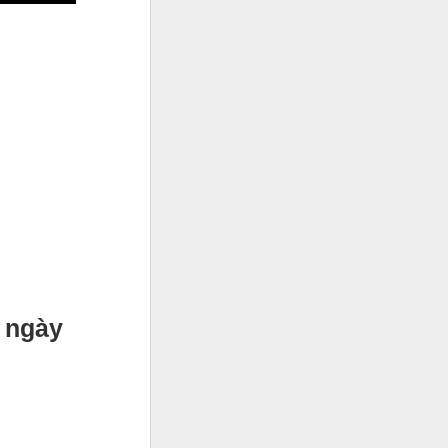
ề ngày