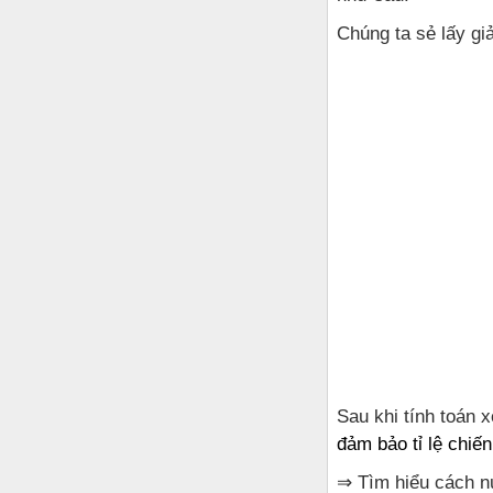
Chúng ta sẻ lấy gi
Sau khi tính toán x
đảm bảo tỉ lệ chiế
⇒ Tìm hiểu cách n