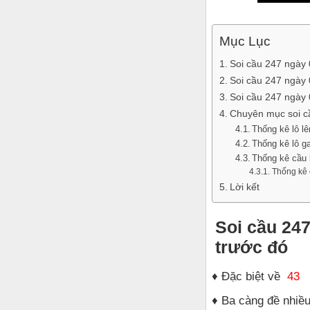
Mục Lục
Soi cầu 247 ngày 
Soi cầu 247 ngày
Soi cầu 247 ngày 
Chuyên mục soi c
Thống kê lô lê
Thống kê lô g
Thống kê cầu 
Thống kê 
Lời kết
Soi cầu 247
trước đó
♦ Đặc biệt về
43
♦ Ba càng đề nhiề