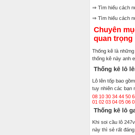
⇒ Tìm hiểu cách n
⇒ Tìm hiểu cách n
Chuyên mục
quan trọng
Thống kê là những 
thống kê này anh 
Thống kê lô lê
Lô lên tốp bao gồm
tuy nhiên các bạn 
08 10 30 34 44 50 6
01 02 03 04 05 06 0
Thống kê lô g
Khi soi cầu lô 247
này thì sẻ rất đáng