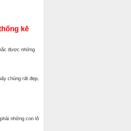
thống kê
 chắc được những
hấy chúng rất đẹp,
 phải những con lô