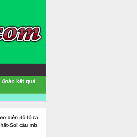
 đoán kết quả
eo biên độ lô ra
nhất-Soi cầu mb