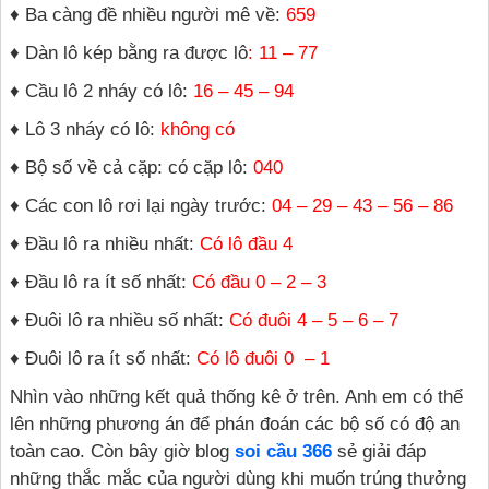
♦ Ba càng đề nhiều người mê về:
659
♦ Dàn lô kép bằng ra được lô
: 11 – 77
♦ Cầu lô 2 nháy có lô:
16 – 45 – 94
♦ Lô 3 nháy có lô:
không có
♦ Bộ số về cả cặp: có cặp lô:
040
♦ Các con lô rơi lại ngày trước:
04 – 29 – 43 – 56 – 86
♦ Đầu lô ra nhiều nhất:
Có lô đầu 4
♦ Đầu lô ra ít số nhất:
Có đầu 0 – 2 – 3
♦ Đuôi lô ra nhiều số nhất:
Có đuôi 4 – 5 – 6 – 7
♦ Đuôi lô ra ít số nhất:
Có lô đuôi 0 – 1
Nhìn vào những kết quả thống kê ở trên. Anh em có thể
lên những phương án để phán đoán các bộ số có độ an
toàn cao. Còn bây giờ blog
soi cầu 366
sẻ giải đáp
những thắc mắc của người dùng khi muốn trúng thưởng