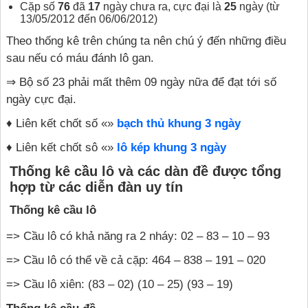
Cặp số
76
đã
17
ngày chưa ra, cực đại là
25
ngày (từ
13/05/2012 đến 06/06/2012)
Theo thống kê trên chúng ta nên chú ý đến những điều
sau nếu có máu đánh lô gan.
⇒ Bộ số 23 phải mất thêm 09 ngày nữa để đạt tới số
ngày cực đại.
♦ Liên kết chốt số «»
bạch thủ khung 3 ngày
♦ Liên kết chốt sô «»
lô kép khung 3 ngày
Thống kê cầu lô và các dàn đề được tổng
hợp từ các diễn đàn uy tín
Thống kê cầu lô
=> Cầu lô có khả năng ra 2 nháy: 02 – 83 – 10 – 93
=> Cầu lô có thể về cả cặp: 464 – 838 – 191 – 020
=> Cầu lô xiên: (83 – 02) (10 – 25) (93 – 19)