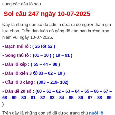
cùng các cầu lô sau.
Soi cầu 247 ngày 10-07-2025
Đây là những con số do admin đưa ra để người tham gia
lựa chọn. Diễn đàn luôn cố gắng để các bạn hưởng trọn
niềm vui ngày 10-07-2025.
• Bạch thủ lô
:
( 25 lót 52 )
• Song thủ lô
: (01 – 10 ) ( 19 – 91 )
• Dàn lô kép
: ( 55 – 44 – 88 )
• Dàn lô xiên 3
🙁 83 – 02 – 10 )
• Cầu lô 3 càng
: (393 – 219- 102)
• Dàn đề 20 số
: (60 – 61 – 62 – 63 – 64 – 65 – 66 – 67 –
68 – 69 – 80 – 81 – 82 – 83 – 84 – 85 – 86 – 87 – 88 – 89
)
Trên đây là những con số đã được trang chủ
nuôi lô