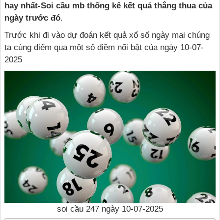
hay nhất-Soi cầu mb thống kê kết quả thắng thua của
ngày trước đó
.
Trước khi đi vào dự đoán kết quả xổ số ngày mai chúng
ta cùng điểm qua một số điềm nổi bật của ngày 10-07-
2025
soi cầu 247 ngày 10-07-2025