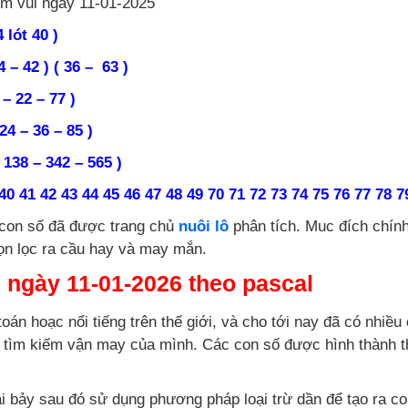
ềm vui ngày 11-01-2025
 lót 40 )
24
– 42 ) ( 36
– 63
)
 – 22 – 77 )
 24 – 36 – 85 )
( 138 – 342 – 565 )
 40 41 42 43 44 45 46 47 48 49 70 71 72 73 74 75 76 77 78 7
 con số đã được trang chủ
nuôi lô
phân tích. Muc đích chính
n lọc ra cầu hay và may mắn.
 ngày 11-01-2026 theo pascal
oán hoạc nổi tiếng trên thế giới, và cho tới nay đã có nhiều
ể tìm kiếm vận may của mình. Các con số được hình thành t
ải bảy sau đó sử dụng phương pháp loại trừ dần để tạo ra c