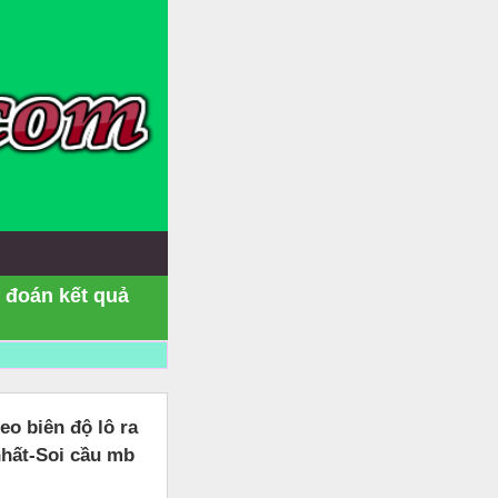
 đoán kết quả
eo biên độ lô ra
nhất-Soi cầu mb