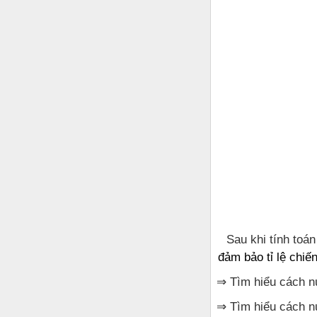
Sau khi tính toán
đảm bảo tỉ lệ chiế
⇒ Tìm hiểu cách n
⇒ Tìm hiểu cách n