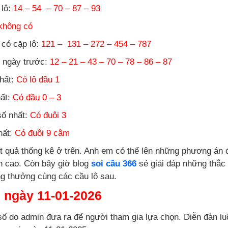
lô:
14
– 54 – 70 – 87 – 93
không có
 có cặp lô:
121 – 131 – 272 – 454 – 787
i ngày trước:
12 – 21 – 43 – 70 – 78 – 86 – 87
hất:
Có lô đầu 1
hất:
Có đầu 0 – 3
số nhất:
Có đuôi 3
nhất:
Có đuôi 9 câm
t quả thống kê ở trên. Anh em có thể lên những phương án 
n cao. Còn bây giờ blog
soi cầu 366
sẻ giải đáp những thắc
ng thưởng cùng các cầu lô sau.
7 ngày 11-01-2026
ố do admin đưa ra để người tham gia lựa chọn. Diễn đàn l