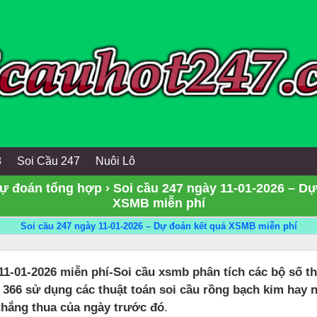
8
Soi Cầu 247
Nuôi Lô
ự đoán tổng hợp
›
Soi cầu 247 ngày 11-01-2026 – Dự
XSMB miễn phí
Soi cầu 247 ngày 11-01-2026 – Dự đoán kết quả XSMB miễn phí
11-01
-2026 miễn phí-Soi cầu xsmb phân tích các bộ số th
 366 sử dụng các thuật toán soi cầu rồng bạch kim hay 
thắng thua của ngày trước đó
.