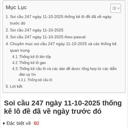
Mục Lục
Soi cầu 247 ngày 11-10-2025 thống kê lô đề đã về ngày
trước đó
Soi cầu 247 ngày 11-10-2025
Soi cầu 247 ngày 11-10-2025 theo pascal
Chuyên mục soi cầu 247 ngày 11-10-2025 và các thống kê
quan trọng
Thống kê lô lên tốp
Thống kê lô gan
Thống kê cầu lô và các dàn đề được tổng hợp từ các diễn
đàn uy tín
Thống kê cầu lô
Lời kết
Soi cầu 247 ngày 11-10-2025 thống
kê lô đề đã về ngày trước đó
♦ Đặc biệt về
60