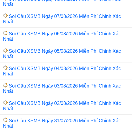
Nhất
Soi Cầu XSMB Ngày 07/08/2026 Miễn Phí Chính Xác
Nhất
Soi Cầu XSMB Ngày 06/08/2026 Miễn Phí Chính Xác
Nhất
Soi Cầu XSMB Ngày 05/08/2026 Miễn Phí Chính Xác
Nhất
Soi Cầu XSMB Ngày 04/08/2026 Miễn Phí Chính Xác
Nhất
Soi Cầu XSMB Ngày 03/08/2026 Miễn Phí Chính Xác
Nhất
Soi Cầu XSMB Ngày 02/08/2026 Miễn Phí Chính Xác
Nhất
Soi Cầu XSMB Ngày 31/07/2026 Miễn Phí Chính Xác
Nhất