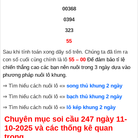
00368
0394
323
55
Sau khi tính toán xong dãy số trên. Chúng ta đã tìm ra
con số cuối cùng chính là lô
55 – 00
Để đảm bảo tỉ lệ
chiến thắng cao các bạn nên nuôi trong 3 ngày dựa vào
phương pháp nuôi lô khung.
⇒ Tìm hiểu cách nuôi lô «»
song thủ khung 2 ngày
⇒ Tìm hiểu cách nuôi lô «»
bạch thủ khung 2 ngày
⇒ Tìm hiểu cách nuôi lô «»
lô kép khung 2 ngày
Chuyên mục soi cầu 247 ngày 11-
10-2025 và các thống kê quan
trọng