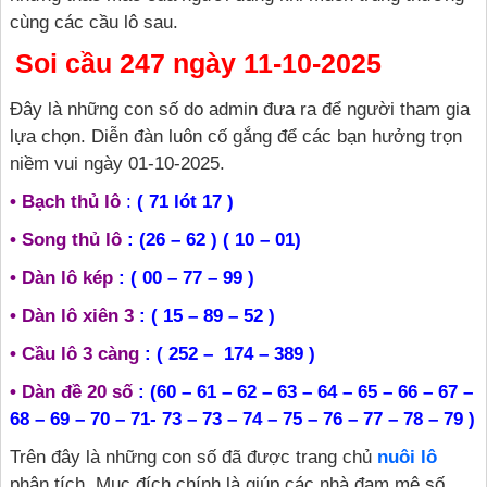
cùng các cầu lô sau.
Soi cầu 247 ngày 11-10-2025
Đây là những con số do admin đưa ra để người tham gia
lựa chọn. Diễn đàn luôn cố gắng để các bạn hưởng trọn
niềm vui ngày 01-10-2025.
• Bạch thủ lô
:
( 71 lót 17 )
• Song thủ lô
: (26 – 62 ) ( 10 – 01)
• Dàn lô kép
: ( 00 – 77 – 99 )
• Dàn lô xiên 3
: ( 15 – 89 – 52 )
• Cầu lô 3 càng
: ( 252 – 174 – 389 )
• Dàn đề 20 số
: (60 – 61 – 62 – 63 – 64 – 65 – 66 – 67 –
68 – 69 – 70 – 71- 73 – 73 – 74 – 75 – 76 – 77 – 78 – 79 )
Trên đây là những con số đã được trang chủ
nuôi lô
phân tích. Muc đích chính là giúp các nhà đam mê số