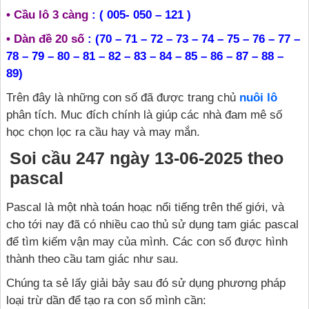
• Cầu lô 3 càng
: ( 005- 050 – 121 )
• Dàn đề 20 số
: (70 – 71 – 72 – 73 – 74 – 75 – 76 – 77 –
78 – 79 – 80 – 81 – 82 – 83 – 84 – 85 – 86 – 87 – 88 –
89)
Trên đây là những con số đã được trang chủ
nuôi lô
phân tích. Muc đích chính là giúp các nhà đam mê số
học chọn lọc ra cầu hay và may mắn.
Soi cầu 247 ngày 13-06-2025 theo
pascal
Pascal là một nhà toán hoạc nổi tiếng trên thế giới, và
cho tới nay đã có nhiều cao thủ sử dụng tam giác pascal
để tìm kiếm vận may của mình. Các con số được hình
thành theo cầu tam giác như sau.
Chúng ta sẻ lấy giải bảy sau đó sử dụng phương pháp
loại trừ dần để tạo ra con số mình cần: