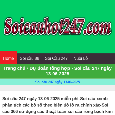
Home
Soi cầu 88
Soi Cầu 247
Nuôi Lô
Trang chủ
›
Dự đoán tổng hợp
›
Soi cầu 247 ngày
13-06-2025
Soi cầu 247 ngày 13-06-2025
Soi cầu 247 ngày 13-06
-2025 miễn phí-Soi cầu xsmb
phân tích các bộ số theo biên độ lô ra chính xác-Soi
cầu 366 sử dụng các thuật toán soi cầu rồng bạch kim