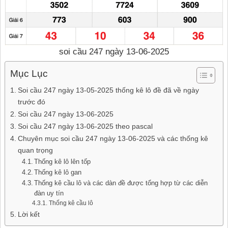
soi cầu 247 ngày 13-06-2025
Mục Lục
Soi cầu 247 ngày 13-05-2025 thống kê lô đề đã về ngày
trước đó
Soi cầu 247 ngày 13-06-2025
Soi cầu 247 ngày 13-06-2025 theo pascal
Chuyên mục soi cầu 247 ngày 13-06-2025 và các thống kê
quan trọng
Thống kê lô lên tốp
Thống kê lô gan
Thống kê cầu lô và các dàn đề được tổng hợp từ các diễn
đàn uy tín
Thống kê cầu lô
Lời kết