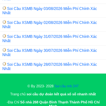
Soi Cầu XSMB Ngày 03/08/2026 Miễn Phí Chính Xác
Nhất
Soi Cầu XSMB Ngày 02/08/2026 Miễn Phí Chính Xác
Nhất
Soi Cầu XSMB Ngày 31/07/2026 Miễn Phí Chính Xác
Nhất
Soi Cầu XSMB Ngày 30/07/2026 Miễn Phí Chính Xác
Nhất
Soi Cầu XSMB Ngày 28/07/2026 Miễn Phí Chính Xác
Nhất
© By 2023- 2028
Soi cầu mb 247
Trang chủ
soi cầu dự đoán kết quả xổ số nhanh nhất
-Địa Chỉ
Số nhà 268 Quận Bình Thạnh Thành Phố Hồ Chí