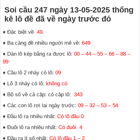
Soi cầu 247 ngày 13-05-2025 thống
kê lô đề đã về ngày trước đó
♦ Đặc biệt về
49
.
♦ Ba càng đề nhiều người mê về:
649
♦ Dàn lô kép bằng ra được lô
: 00 – 44 – 55 – 66 – 88 –
99
♦ Cầu lô 2 nháy có lô:
09
♦ Lô 3 nháy có lô:
không có
♦ Bộ số về cả cặp: có cặp lô:
343
♦ Các con lô rơi lại ngày trước:
09 – 32 – 53 – 54
♦ Đầu lô ra nhiều nhất:
Có lô đầu 0
♦ Đuôi lô ra nhiều nhất:
Có đuôi 4
♦ Đầu ra ít số nhất:
Có lô đầu 1 – 2