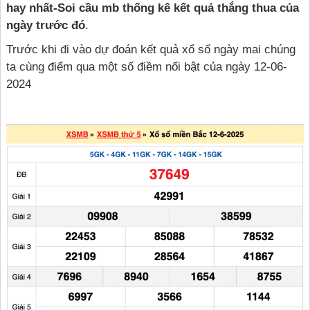
hay nhất-Soi cầu mb thống kê kết quả thắng thua của
ngày trước đó
.
Trước khi đi vào dự đoán kết quả xổ số ngày mai chúng
ta cùng điểm qua một số điềm nổi bật của ngày 12-06-
2024