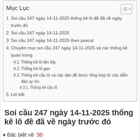
Mục Lục
Soi cầu 247 ngày 14-11-2025 thống kê lô đề đã về ngày
trước đó
Soi cầu 247 ngày 14-11-2025
Soi cầu 247 ngày 14-11-2025 theo pascal
Chuyên mục soi cầu 247 ngày 14-11-2025 và các thống kê
quan trọng
Thống kê lô lên tốp
Thống kê lô gan
Thống kê cầu lô và các dàn đề được tổng hợp từ các diễn
đàn uy tín
Thống kê cầu lô
Lời kết
Soi cầu 247 ngày 14-11-2025 thống
kê lô đề đã về ngày trước đó
♦ Đặc biệt về
50