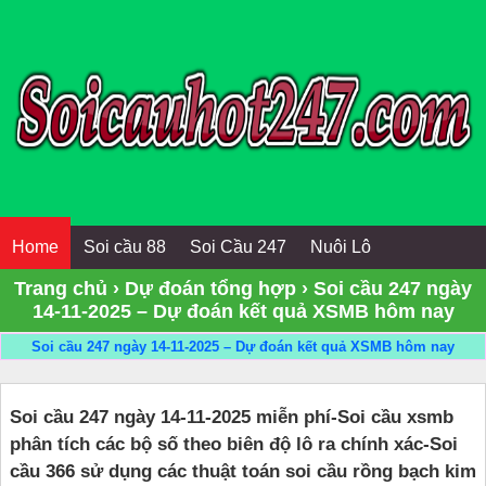
Home
Soi cầu 88
Soi Cầu 247
Nuôi Lô
Trang chủ
›
Dự đoán tổng hợp
›
Soi cầu 247 ngày
14-11-2025 – Dự đoán kết quả XSMB hôm nay
Soi cầu 247 ngày 14-11-2025 – Dự đoán kết quả XSMB hôm nay
Soi cầu 247 ngày 14-11
-2025 miễn phí-Soi cầu xsmb
phân tích các bộ số theo biên độ lô ra chính xác-Soi
cầu 366 sử dụng các thuật toán soi cầu rồng bạch kim