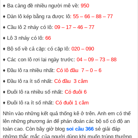
♦ Ba càng đề nhiều người mê về:
950
♦ Dàn lô kép bằng ra được lô
: 55 – 66 – 88 – 77
♦ Cầu lô 2 nháy có lô:
09 – 17 – 46 – 77
♦ Lô 3 nháy có lô:
66
♦ Bộ số về cả cặp: có cặp lô:
020 – 090
♦ Các con lô rơi lại ngày trước:
04 – 09 – 73 – 88
♦ Đầu lô ra nhiều nhất:
Có lô đầu 7 – 0 – 6
♦ Đầu lô ra ít số nhất:
Có đầu 3 câm
♦ Đuôi lô ra nhiều số nhất:
Có đuôi 6
♦ Đuôi lô ra ít số nhất:
Có đuôi 1 câm
Nhìn vào những kết quả thống kê ở trên. Anh em có thể
lên những phương án để phán đoán các bộ số có độ an
toàn cao. Còn bây giờ blog
soi cầu 366
sẻ giải đáp
những thắc mắc của người dùng khi muốn trúng thưởng