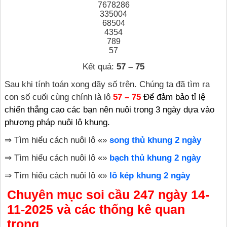
7678286
335004
68504
4354
789
57
Kết quả:
57 – 75
Sau khi tính toán xong dãy số trên. Chúng ta đã tìm ra
con số cuối cùng chính là lô
57 – 75
Để đảm bảo tỉ lệ
chiến thắng cao các bạn nên nuôi trong 3 ngày dựa vào
phương pháp nuôi lô khung.
⇒ Tìm hiểu cách nuôi lô «»
song thủ khung 2 ngày
⇒ Tìm hiểu cách nuôi lô «»
bạch thủ khung 2 ngày
⇒ Tìm hiểu cách nuôi lô «»
lô kép khung 2 ngày
Chuyên mục soi cầu 247 ngày 14-
11-2025 và các thống kê quan
trọng