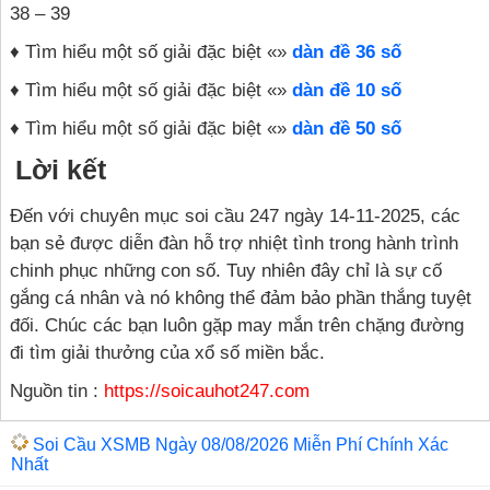
38 – 39
♦ Tìm hiểu một số giải đặc biệt «»
dàn đề 36 số
♦ Tìm hiểu một số giải đặc biệt «»
dàn đề 10 số
♦ Tìm hiểu một số giải đặc biệt «»
dàn đề 50 số
Lời kết
Đến với chuyên mục soi cầu 247 ngày 14-11-2025, các
bạn sẻ được diễn đàn hỗ trợ nhiệt tình trong hành trình
chinh phục những con số. Tuy nhiên đây chỉ là sự cố
gắng cá nhân và nó không thể đảm bảo phần thắng tuyệt
đối. Chúc các bạn luôn gặp may mắn trên chặng đường
đi tìm giải thưởng của xổ số miền bắc.
Nguồn tin :
https://soicauhot247.com
Soi Cầu XSMB Ngày 08/08/2026 Miễn Phí Chính Xác
Nhất