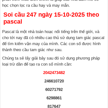
học chọn lọc ra cầu hay và may mắn.
Soi cầu 247 ngày 15-10-2025 theo
pascal
Pascal là một nhà toán hoạc nổi tiếng trên thế giới, và
cho tới nay đã có nhiều cao thủ sử dụng tam giác pascal
để tìm kiếm vận may của mình. Các con số được hình
thành theo cầu tam giác như sau.
Chúng ta sẻ lấy giải bảy sau đó sử dụng phương pháp
loại trừ dần để tạo ra con số mình cần:
2042473482
246610720
60271792
6298861
817647