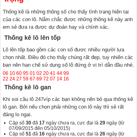
Thống kê là những thông số cho thấy tình trạng hiện tại
của các con lô. Nắm chắc được những thống kê này anh
em sẻ đưa ra được dự đoán hay và chính xác.
Thống kê lô lên tốp
Lô lên tốp bao gồm các con số được nhiều người lựa
chọn nhất. Điều đó cho thấy chúng rất đẹp, tuy nhiên các
bạn nên hạn chế sử dụng số lô đứng ở vị trí dẫn đầu nhé.
06 10 60 95 01 02 20 41 44 99
22 24 27 59 67 69 72 07 14 16
Thống kê lô gan
Khi soi cầu lô 247víp các bạn không nên bỏ qua thống kê
lô gan. Bởi nếu chọn phải những con lô này thì sẻ rất
đáng lo ngại.
Cặp số
30
đã
17
ngày chưa ra, cực đại là
29
ngày (từ
07/09/2015 đến 05/10/2015)
Cặp số
51
đã
16
ngày chưa ra, cực đại là
26
ngày (từ