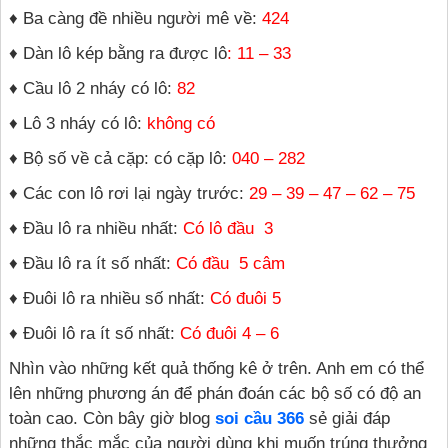
♦ Ba càng đề nhiều người mê về:
424
♦ Dàn lô kép bằng ra được lô
: 11 – 33
♦ Cầu lô 2 nháy có lô:
82
♦ Lô 3 nháy có lô:
không có
♦ Bộ số về cả cặp: có cặp lô:
040 – 282
♦ Các con lô rơi lại ngày trước:
29 – 39 – 47 – 62 – 75
♦ Đầu lô ra nhiều nhất:
Có lô đầu 3
♦ Đầu lô ra ít số nhất:
Có đầu 5 câm
♦ Đuôi lô ra nhiều số nhất:
Có đuôi 5
♦ Đuôi lô ra ít số nhất:
Có đuôi 4 – 6
Nhìn vào những kết quả thống kê ở trên. Anh em có thể
lên những phương án để phán đoán các bộ số có độ an
toàn cao. Còn bây giờ blog
soi cầu 366
sẻ giải đáp
những thắc mắc của người dùng khi muốn trúng thưởng