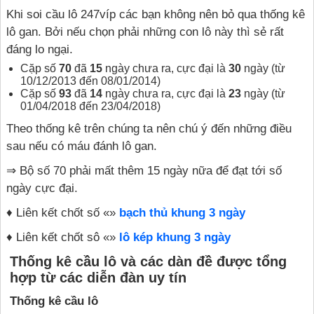
Khi soi cầu lô 247víp các bạn không nên bỏ qua thống kê
lô gan. Bởi nếu chọn phải những con lô này thì sẻ rất
đáng lo ngại.
Cặp số
70
đã
15
ngày chưa ra, cực đại là
30
ngày (từ
10/12/2013 đến 08/01/2014)
Cặp số
93
đã
14
ngày chưa ra, cực đại là
23
ngày (từ
01/04/2018 đến 23/04/2018)
Theo thống kê trên chúng ta nên chú ý đến những điều
sau nếu có máu đánh lô gan.
⇒ Bộ số 70 phải mất thêm 15 ngày nữa để đạt tới số
ngày cực đại.
♦ Liên kết chốt số «»
bạch thủ khung 3 ngày
♦ Liên kết chốt sô «»
lô kép khung 3 ngày
Thống kê cầu lô và các dàn đề được tổng
hợp từ các diễn đàn uy tín
Thống kê cầu lô