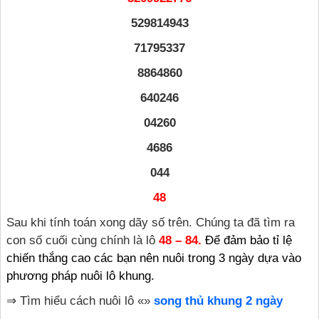
529814943
71795337
8864860
640246
04260
4686
044
48
Sau khi tính toán xong dãy số trên. Chúng ta đã tìm ra
con số cuối cùng chính là lô
48 – 84.
Để đảm bảo tỉ lệ
chiến thắng cao các bạn nên nuôi trong 3 ngày dựa vào
phương pháp nuôi lô khung.
⇒ Tìm hiểu cách nuôi lô «»
song thủ khung 2 ngày