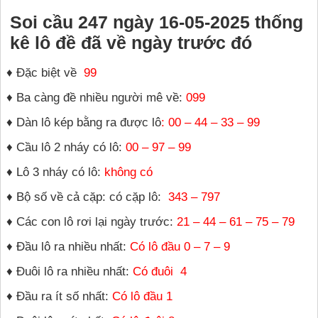
Soi cầu 247 ngày 16-05-2025 thống
kê lô đề đã về ngày trước đó
♦ Đặc biệt về
99
♦ Ba càng đề nhiều người mê về:
099
♦ Dàn lô kép bằng ra được lô
: 00 – 44 – 33 – 99
♦ Cầu lô 2 nháy có lô:
00 – 97 – 99
♦ Lô 3 nháy có lô:
không có
♦ Bộ số về cả cặp: có cặp lô:
343 – 797
♦ Các con lô rơi lại ngày trước:
21 – 44 – 61 – 75 – 79
♦ Đầu lô ra nhiều nhất:
Có lô đầu 0 – 7 – 9
♦ Đuôi lô ra nhiều nhất:
Có đuôi 4
♦ Đầu ra ít số nhất:
Có lô đầu 1