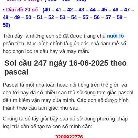
• Dàn đề 20 số
: (40 – 41 – 42 – 43 – 44 – 45 – 46 – 47 –
48 – 49 – 50 – 51 – 52 – 53 – 54 – 55 – 56 – 57 – 58 –
59)
Trên đây là những con số đã được trang chủ
nuôi lô
phân tích. Muc đích chính là giúp các nhà đam mê số
học chọn lọc ra cầu hay và may mắn.
Soi cầu 247 ngày 16-06-2025 theo
pascal
Pascal là một nhà toán hoạc nổi tiếng trên thế giới, và
cho tới nay đã có nhiều cao thủ sử dụng tam giác pascal
để tìm kiếm vận may của mình. Các con số được hình
thành theo cầu tam giác như sau.
Chúng ta sẻ lấy giải bảy sau đó sử dụng phương pháp
loại trừ dần để tạo ra con số mình cần:
3209922776