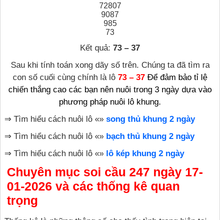
72807
9087
985
73
Kết quả:
73 – 37
Sau khi tính toán xong dãy số trên. Chúng ta đã tìm ra
con số cuối cùng chính là lô
73 – 37
Để đảm bảo tỉ lệ
chiến thắng cao các bạn nên nuôi trong 3 ngày dựa vào
phương pháp nuôi lô khung.
⇒ Tìm hiểu cách nuôi lô «»
song thủ khung 2 ngày
⇒ Tìm hiểu cách nuôi lô «»
bạch thủ khung 2 ngày
⇒ Tìm hiểu cách nuôi lô «»
lô kép khung 2 ngày
Chuyên mục soi cầu 247 ngày 17-
01-2026 và các thống kê quan
trọng