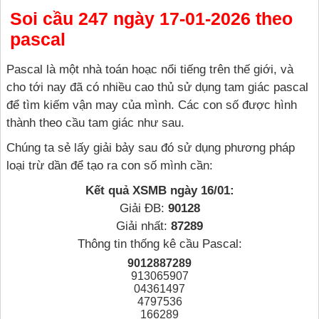
Soi cầu 247 ngày 17-01-2026 theo
pascal
Pascal là một nhà toán hoạc nổi tiếng trên thế giới, và
cho tới nay đã có nhiều cao thủ sử dụng tam giác pascal
để tìm kiếm vận may của mình. Các con số được hình
thành theo cầu tam giác như sau.
Chúng ta sẻ lấy giải bảy sau đó sử dụng phương pháp
loại trừ dần để tạo ra con số mình cần:
Kết quả XSMB ngày 16/01:
Giải ĐB:
90128
Giải nhất:
87289
Thông tin thống kê cầu Pascal:
90128
87289
913065907
04361497
4797536
166289