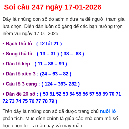
Soi cầu 247 ngày 17-01-2026
Đây là những con số do admin đưa ra để người tham gia
lựa chọn. Diễn đàn luôn cố gắng để các bạn hưởng trọn
niềm vui ngày 17-01-2025
• Bạch thủ lô
:
( 12 lót 21 )
• Song thủ lô
: ( 13
– 31 ) ( 38
– 83
)
• Dàn lô kép
: ( 11
– 88 – 99 )
• Dàn lô xiên 3
: (24 – 63 – 82 )
• Cầu lô 3 càng
: ( 124 – 363- 282 )
• Dàn đề 20 số
: ( 50 51 52 53 54 55 56 57 58 59 70 71
72 73 74 75 76 77 78 79 )
Trên đây là những con số đã được trang chủ
nuôi lô
phân tích. Muc đích chính là giúp các nhà đam mê số
học chọn lọc ra cầu hay và may mắn.