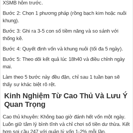
XSMB hôm trước.
Bước 2: Chọn 1 phương pháp (rồng bạch kim hoặc nuôi
khung).
Bước 3: Ghi ra 3-5 con số tiềm năng và so sánh với
thống kê.
Bước 4: Quyết định vốn và khung nuôi (tối đa 5 ngày).
Bước 5: Theo dõi kết quả lúc 18h40 và điều chỉnh ngày
mai.
Làm theo 5 bước này đều đặn, chỉ sau 1 tuần bạn sẽ
thấy sự khác biệt rõ rệt.
Kinh Nghiệm Từ Cao Thủ Và Lưu Ý
Quan Trọng
Cao thủ khuyên: Không bao giờ đánh hết vốn một ngày.
Luôn giữ tâm lý bình tĩnh và chỉ chơi số tiền dư thừa. Kết
hợp soi cầu 247 với quản lý vốn 1-2% mỗi lần.