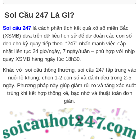
Soi Cầu 247 Là Gì?
Soi cầu 247
là cách phân tích kết quả xổ số miền Bắc
(XSMB) dựa trên dữ liệu lịch sử để dự đoán các con số
đẹp cho kỳ quay tiếp theo. “247” nhấn mạnh việc cập
nhật liên tục 24 giờ/ngày, 7 ngày/tuần – phù hợp với nhịp
quay XSMB hàng ngày lúc 18h30.
Khác với soi cầu thông thường, soi cầu 247 tập trung vào
nuôi lô khung: chọn 1-2 con số và đánh đều trong 2-5
ngày. Phương pháp này giúp giảm rủi ro và tăng xác suất
trúng khi kết hợp thống kê, bạc nhớ và thuật toán đơn
giản.