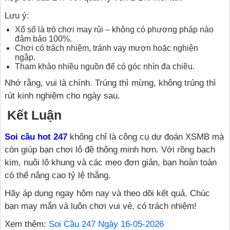
Lưu ý:
Xổ số là trò chơi may rủi – không có phương pháp nào
đảm bảo 100%.
Chơi có trách nhiệm, tránh vay mượn hoặc nghiện
ngập.
Tham khảo nhiều nguồn để có góc nhìn đa chiều.
Nhớ rằng, vui là chính. Trúng thì mừng, không trúng thì
rút kinh nghiệm cho ngày sau.
Kết Luận
Soi cầu hot 247
không chỉ là công cụ dự đoán XSMB mà
còn giúp bạn chơi lô đề thông minh hơn. Với rồng bạch
kim, nuôi lô khung và các mẹo đơn giản, bạn hoàn toàn
có thể nâng cao tỷ lệ thắng.
Hãy áp dụng ngay hôm nay và theo dõi kết quả. Chúc
bạn may mắn và luôn chơi vui vẻ, có trách nhiệm!
Xem thêm:
Soi Cầu 247 Ngày 16-05-2026