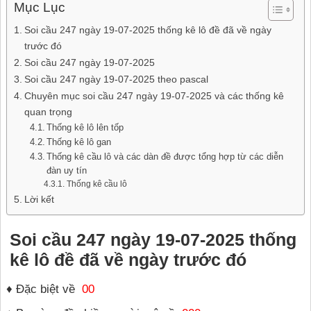
Mục Lục
Soi cầu 247 ngày 19-07-2025 thống kê lô đề đã về ngày
trước đó
Soi cầu 247 ngày 19-07-2025
Soi cầu 247 ngày 19-07-2025 theo pascal
Chuyên mục soi cầu 247 ngày 19-07-2025 và các thống kê
quan trọng
Thống kê lô lên tốp
Thống kê lô gan
Thống kê cầu lô và các dàn đề được tổng hợp từ các diễn
đàn uy tín
Thống kê cầu lô
Lời kết
Soi cầu 247 ngày 19-07-2025 thống
kê lô đề đã về ngày trước đó
♦ Đặc biệt về
00