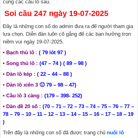
cùng các cầu lô sau.
Soi cầu 247 ngày 19-07-2025
Đây là những con số do admin đưa ra để người tham gia
lựa chọn. Diễn đàn luôn cố gắng để các bạn hưởng trọn
niềm vui ngày 19-07-2025.
• Bạch thủ lô
:
( 79 lót 97 )
• Song thủ lô
: (47 – 74 ) ( 89 – 98 )
• Dàn lô kép
: ( 22 – 44 – 88 )
• Dàn lô xiên 3
🙁 79 – 98 – 47)
• Cầu lô 3 càng
: (179 – 398- 252)
• Dàn đề 20 số
: (70 – 71 – 72 – 73 – 74 – 75 – 76 – 77 –
78 – 79 – 10 – 11 – 12 – 13 – 14 – 15 – 16 – 17 – 18 – 19
)
Trên đây là những con số đã được trang chủ
nuôi lô