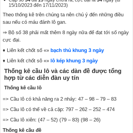
15/10/2023 đến 17/11/2023)
Theo thống kê trên chúng ta nên chú ý đến những điều
sau nếu có máu đánh lô gan.
⇒ Bộ số 38 phải mất thêm 8 ngày nữa để đạt tới số ngày
cực đại.
♦ Liên kết chốt số «»
bạch thủ khung 3 ngày
♦ Liên kết chốt sô «»
lô kép khung 3 ngày
Thống kê cầu lô và các dàn đề được tổng
hợp từ các diễn đàn uy tín
Thống kê cầu lô
=> Cầu lô có khả năng ra 2 nháy: 47 – 98 – 79 – 83
=> Cầu lô có thể về cả cặp: 797 – 262 – 252 – 474
=> Cầu lô xiên: (47 – 52) (79 – 83) (98 – 26)
Thống kê cầu đề