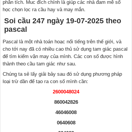
phân tích. Muc đích chính là giúp các nhà đam mê số
học chọn lọc ra cầu hay và may mắn.
Soi cầu 247 ngày 19-07-2025 theo
pascal
Pascal là một nhà toán hoạc nổi tiếng trên thế giới, và
cho tới nay đã có nhiều cao thủ sử dụng tam giác pascal
để tìm kiếm vận may của mình. Các con số được hình
thành theo cầu tam giác như sau.
Chúng ta sẻ lấy giải bảy sau đó sử dụng phương pháp
loại trừ dần để tạo ra con số mình cần:
2600048024
860042826
46046008
0640608