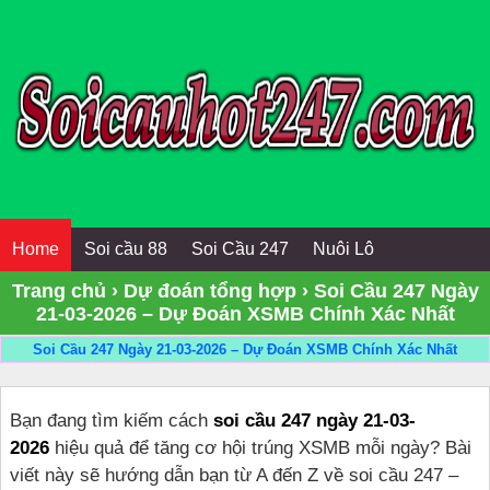
Home
Soi cầu 88
Soi Cầu 247
Nuôi Lô
Trang chủ
›
Dự đoán tổng hợp
›
Soi Cầu 247 Ngày
21-03-2026 – Dự Đoán XSMB Chính Xác Nhất
Soi Cầu 247 Ngày 21-03-2026 – Dự Đoán XSMB Chính Xác Nhất
Bạn đang tìm kiếm cách
soi cầu 247 ngày 21-03-
2026
hiệu quả để tăng cơ hội trúng XSMB mỗi ngày? Bài
viết này sẽ hướng dẫn bạn từ A đến Z về soi cầu 247 –