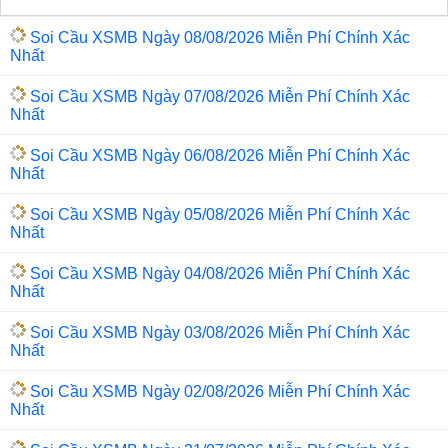
Soi Cầu XSMB Ngày 08/08/2026 Miễn Phí Chính Xác
Nhất
Soi Cầu XSMB Ngày 07/08/2026 Miễn Phí Chính Xác
Nhất
Soi Cầu XSMB Ngày 06/08/2026 Miễn Phí Chính Xác
Nhất
Soi Cầu XSMB Ngày 05/08/2026 Miễn Phí Chính Xác
Nhất
Soi Cầu XSMB Ngày 04/08/2026 Miễn Phí Chính Xác
Nhất
Soi Cầu XSMB Ngày 03/08/2026 Miễn Phí Chính Xác
Nhất
Soi Cầu XSMB Ngày 02/08/2026 Miễn Phí Chính Xác
Nhất