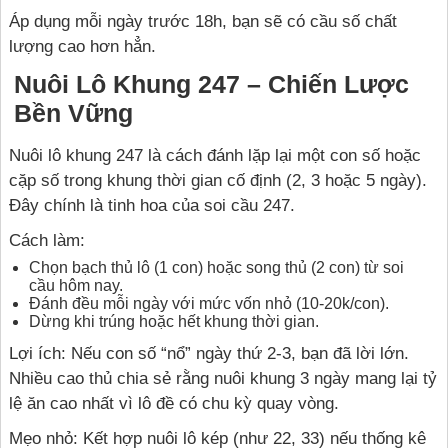
Áp dụng mỗi ngày trước 18h, bạn sẽ có cầu số chất
lượng cao hơn hẳn.
Nuôi Lô Khung 247 – Chiến Lược
Bền Vững
Nuôi lô khung 247 là cách đánh lặp lại một con số hoặc
cặp số trong khung thời gian cố định (2, 3 hoặc 5 ngày).
Đây chính là tinh hoa của soi cầu 247.
Cách làm:
Chọn bạch thủ lô (1 con) hoặc song thủ (2 con) từ soi
cầu hôm nay.
Đánh đều mỗi ngày với mức vốn nhỏ (10-20k/con).
Dừng khi trúng hoặc hết khung thời gian.
Lợi ích: Nếu con số “nổ” ngày thứ 2-3, bạn đã lời lớn.
Nhiều cao thủ chia sẻ rằng nuôi khung 3 ngày mang lại tỷ
lệ ăn cao nhất vì lô đề có chu kỳ quay vòng.
Mẹo nhỏ: Kết hợp nuôi lô kép (như 22, 33) nếu thống kê