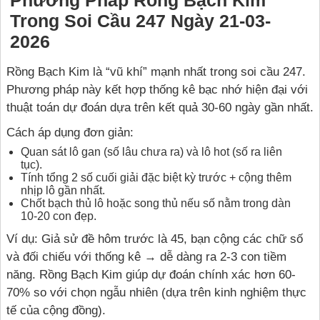
Trong Soi Cầu 247 Ngày 21-03-
2026
Rồng Bạch Kim là “vũ khí” mạnh nhất trong soi cầu 247.
Phương pháp này kết hợp thống kê bạc nhớ hiện đại với
thuật toán dự đoán dựa trên kết quả 30-60 ngày gần nhất.
Cách áp dụng đơn giản:
Quan sát lô gan (số lâu chưa ra) và lô hot (số ra liên
tục).
Tính tổng 2 số cuối giải đặc biệt kỳ trước + cộng thêm
nhịp lô gần nhất.
Chốt bạch thủ lô hoặc song thủ nếu số nằm trong dàn
10-20 con đẹp.
Ví dụ: Giả sử đề hôm trước là 45, bạn cộng các chữ số
và đối chiếu với thống kê → dễ dàng ra 2-3 con tiềm
năng. Rồng Bạch Kim giúp dự đoán chính xác hơn 60-
70% so với chọn ngẫu nhiên (dựa trên kinh nghiệm thực
tế của cộng đồng).