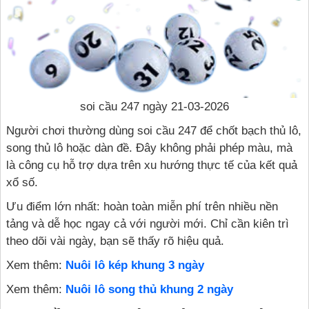
soi cầu 247 ngày 21-03-2026
Người chơi thường dùng soi cầu 247 để chốt bạch thủ lô,
song thủ lô hoặc dàn đề. Đây không phải phép màu, mà
là công cụ hỗ trợ dựa trên xu hướng thực tế của kết quả
xổ số.
Ưu điểm lớn nhất: hoàn toàn miễn phí trên nhiều nền
tảng và dễ học ngay cả với người mới. Chỉ cần kiên trì
theo dõi vài ngày, bạn sẽ thấy rõ hiệu quả.
Xem thêm:
Nuôi lô kép khung 3 ngày
Xem thêm:
Nuôi lô song thủ khung 2 ngày