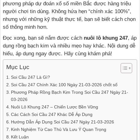
phương pháp dự đoán xổ số miền Bắc được hàng triệu
người chơi tin dùng. Không hứa hẹn “chính xác 100%”,
nhưng với những kỹ thuật thực tế, bạn sẽ biết cách chọn
số thông minh hơn.
Đọc xong, bạn sẽ nắm được cách
nuôi lô khung 247
, áp
dụng rồng bạch kim và nhiều mẹo hay khác. Nội dung dễ
hiểu, áp dụng ngay được. Hãy cùng khám phá!
Mục Lục
Soi Cầu 247 Là Gì?
Soi Cầu 247 Chính Xác 100 Ngày 21-03-2026 chốt số
Phương Pháp Rồng Bạch Kim Trong Soi Cầu 247 Ngày 21-
03-2026
Nuôi Lô Khung 247 – Chiến Lược Bền Vững
Các Cách Soi Cầu 247 Khác Dễ Áp Dụng
Hướng Dẫn Áp Dụng Soi Cầu 247 Ngày 21-03-2026
Kinh Nghiệm Từ Cao Thủ Và Lưu Ý Quan Trọng
Kết Luận