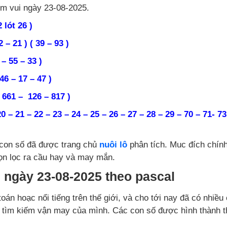
ềm vui ngày 23-08-2025.
 lót 26 )
12 – 21 ) ( 39 – 93 )
 – 55 – 33 )
46 – 17 – 47 )
 661 – 126 – 817 )
20 – 21 – 22 – 23 – 24 – 25 – 26 – 27 – 28 – 29 – 70 – 71- 73
 con số đã được trang chủ
nuôi lô
phân tích. Muc đích chính
n lọc ra cầu hay và may mắn.
 ngày 23-08-2025 theo pascal
oán hoạc nổi tiếng trên thế giới, và cho tới nay đã có nhiều
ể tìm kiếm vận may của mình. Các con số được hình thành t