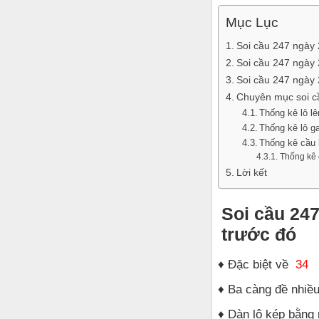
Mục Lục
Soi cầu 247 ngày 
Soi cầu 247 ngày
Soi cầu 247 ngày 
Chuyên mục soi c
Thống kê lô lê
Thống kê lô g
Thống kê cầu 
Thống kê 
Lời kết
Soi cầu 247
trước đó
♦ Đặc biệt về
34
♦ Ba càng đề nhiề
♦ Dàn lô kép bằng 