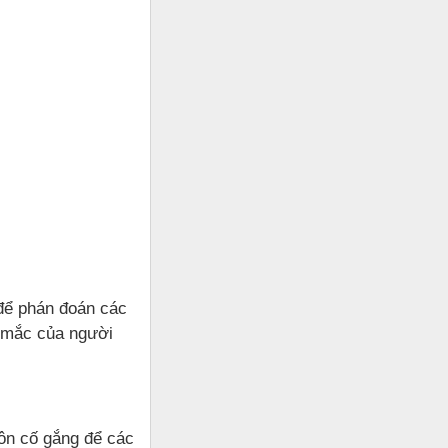
để phán đoán các
 mắc của người
uôn cố gắng để các