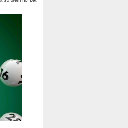
t số điềm nổi bật