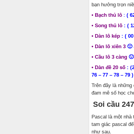
bạn hưởng trọn ni
• Bạch thủ lô
:
( 62
• Song thủ lô
: ( 
• Dàn lô kép
: ( 00
• Dàn lô xiên 3
🙁 
• Cầu lô 3 càng
🙁
• Dàn đề 20 số
: (
76 – 77 – 78 – 79 )
Trên đây là những
đam mê số học chọ
Soi cầu 247
Pascal là một nhà t
tam giác pascal đ
như sau.