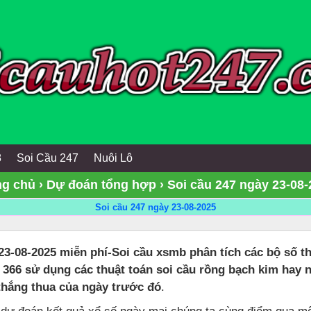
8
Soi Cầu 247
Nuôi Lô
ng chủ
›
Dự đoán tổng hợp
›
Soi cầu 247 ngày 23-08-
Soi cầu 247 ngày 23-08-2025
23-08
-2025 miễn phí-Soi cầu xsmb phân tích các bộ số th
 366 sử dụng các thuật toán soi cầu rồng bạch kim hay 
thắng thua của ngày trước đó
.