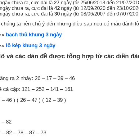
ngày chưa ra, cực đại là
27
ngày (từ 25/06/2018 đến 21/07/201
ngày chưa ra, cực đại là
42
ngày (từ 12/09/2020 đến 23/10/202
ngày chưa ra, cực đại là
30
ngày (từ 08/06/2007 đến 07/07/200
 chúng ta nên chú ý đến những điều sau nếu có máu đánh lô
 «»
bạch thủ khung 3 ngày
 «»
lô kép khung 3 ngày
lô và các dàn đề được tổng hợp từ các diễn đàn
ăng ra 2 nháy: 26 – 17 – 39 – 46
ề cả cặp: 121 – 252 – 141 – 161
– 46 ) ( 26 – 47 ) ( 12 – 39 )
 – 82
 – 82 – 78 – 87 – 73