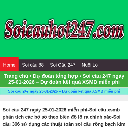
Home
Soi cầu 88
Soi Cầu 247
Nuôi Lô
Trang chủ
›
Dự đoán tổng hợp
›
Soi cầu 247 ngày
25-01-2026 – Dự đoán kết quả XSMB miễn phí
Soi cầu 247 ngày 25-01-2026 – Dự đoán kết quả XSMB miễn phí
Soi cầu 247 ngày 25-01
-2026 miễn phí-Soi cầu xsmb
phân tích các bộ số theo biên độ lô ra chính xác-Soi
cầu 366 sử dụng các thuật toán soi cầu rồng bạch kim