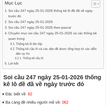
Mục Lục
Soi cầu 247 ngày 25-01-2026 thống kê lô đề đã về ngày
trước đó
Soi cầu 247 ngày 25-01-2026
Soi cầu 247 ngày 25-01-2026 theo pascal
Chuyên mục soi cầu 247 ngày 25-01-2026 và các thống kê
quan trọng
Thống kê lô lên tốp
Thống kê cầu lô và các dàn đề được tổng hợp từ các diễn
đàn uy tín
Thống kê cầu lô
Lời kết
Soi cầu 247 ngày 25-01-2026 thống
kê lô đề đã về ngày trước đó
♦ Đặc biệt về
62
♦ Ba càng đề nhiều người mê về:
062