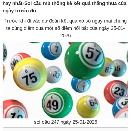
hay nhất-Soi cầu mb thống kê kết quả thắng thua của
ngày trước đó
.
Trước khi đi vào dự đoán kết quả xổ số ngày mai chúng
ta cùng điểm qua một số điềm nổi bật của ngày 25-01-
2026
soi cầu 247 ngày 25-01-2026