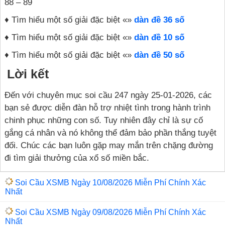
88 – 89
♦ Tìm hiểu một số giải đặc biệt «»
dàn đề 36 số
♦ Tìm hiểu một số giải đặc biệt «»
dàn đề 10 số
♦ Tìm hiểu một số giải đặc biệt «»
dàn đề 50 số
Lời kết
Đến với chuyên mục soi cầu 247 ngày 25-01-2026, các
bạn sẻ được diễn đàn hỗ trợ nhiệt tình trong hành trình
chinh phục những con số. Tuy nhiên đây chỉ là sự cố
gắng cá nhân và nó không thể đảm bảo phần thắng tuyệt
đối. Chúc các bạn luôn gặp may mắn trên chặng đường
đi tìm giải thưởng của xổ số miền bắc.
Soi Cầu XSMB Ngày 10/08/2026 Miễn Phí Chính Xác
Nhất
Soi Cầu XSMB Ngày 09/08/2026 Miễn Phí Chính Xác
Nhất