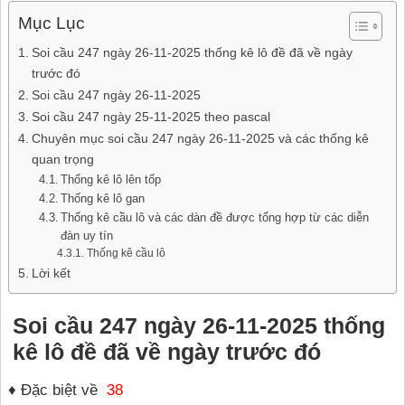
Mục Lục
Soi cầu 247 ngày 26-11-2025 thống kê lô đề đã về ngày
trước đó
Soi cầu 247 ngày 26-11-2025
Soi cầu 247 ngày 25-11-2025 theo pascal
Chuyên mục soi cầu 247 ngày 26-11-2025 và các thống kê
quan trọng
Thống kê lô lên tốp
Thống kê lô gan
Thống kê cầu lô và các dàn đề được tổng hợp từ các diễn
đàn uy tín
Thống kê cầu lô
Lời kết
Soi cầu 247 ngày 26-11-2025 thống
kê lô đề đã về ngày trước đó
♦ Đặc biệt về
38