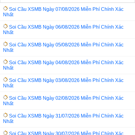
Soi Cầu XSMB Ngày 07/08/2026 Miễn Phí Chính Xác
Nhất
Soi Cầu XSMB Ngày 06/08/2026 Miễn Phí Chính Xác
Nhất
Soi Cầu XSMB Ngày 05/08/2026 Miễn Phí Chính Xác
Nhất
Soi Cầu XSMB Ngày 04/08/2026 Miễn Phí Chính Xác
Nhất
Soi Cầu XSMB Ngày 03/08/2026 Miễn Phí Chính Xác
Nhất
Soi Cầu XSMB Ngày 02/08/2026 Miễn Phí Chính Xác
Nhất
Soi Cầu XSMB Ngày 31/07/2026 Miễn Phí Chính Xác
Nhất
Soi Cầu XSMB Ngày 30/07/2026 Miễn Phí Chính Xác