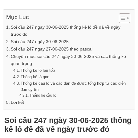
Mục Lục
Soi cầu 247 ngày 30-06-2025 thống kê lô đề đã về ngày
trước đó
Soi cầu 247 ngày 30-06-2025
Soi cầu 247 ngày 27-06-2025 theo pascal
Chuyên mục soi cầu 247 ngày 30-06-2025 và các thống kê
quan trọng
Thống kê lô lên tốp
Thống kê lô gan
Thống kê cầu lô và các dàn đề được tổng hợp từ các diễn
đàn uy tín
Thống kê cầu lô
Lời kết
Soi cầu 247 ngày 30-06-2025 thống
kê lô đề đã về ngày trước đó