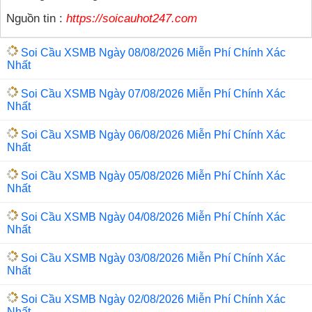
Nguồn tin :
https://soicauhot247.com
Soi Cầu XSMB Ngày 08/08/2026 Miễn Phí Chính Xác
Nhất
Soi Cầu XSMB Ngày 07/08/2026 Miễn Phí Chính Xác
Nhất
Soi Cầu XSMB Ngày 06/08/2026 Miễn Phí Chính Xác
Nhất
Soi Cầu XSMB Ngày 05/08/2026 Miễn Phí Chính Xác
Nhất
Soi Cầu XSMB Ngày 04/08/2026 Miễn Phí Chính Xác
Nhất
Soi Cầu XSMB Ngày 03/08/2026 Miễn Phí Chính Xác
Nhất
Soi Cầu XSMB Ngày 02/08/2026 Miễn Phí Chính Xác
Nhất