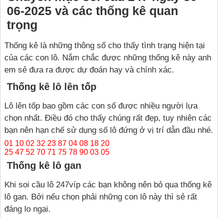
06-2025 và các thống kê quan
trọng
Thống kê là những thông số cho thấy tình trạng hiện tại
của các con lô. Nắm chắc được những thống kê này anh
em sẻ đưa ra được dự đoán hay và chính xác.
Thống kê lô lên tốp
Lô lên tốp bao gồm các con số được nhiều người lựa
chọn nhất. Điều đó cho thấy chúng rất đẹp, tuy nhiên các
bạn nên hạn chế sử dụng số lô đứng ở vị trí dẫn đầu nhé.
01 10 02 32 23 87 04 08 18 20
25 47 52 70 71 75 78 90 03 05
Thống kê lô gan
Khi soi cầu lô 247víp các bạn không nên bỏ qua thống kê
lô gan. Bởi nếu chọn phải những con lô này thì sẻ rất
đáng lo ngại.