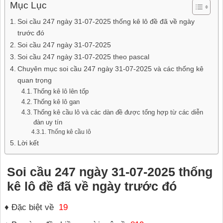
Mục Lục
Soi cầu 247 ngày 31-07-2025 thống kê lô đề đã về ngày
trước đó
Soi cầu 247 ngày 31-07-2025
Soi cầu 247 ngày 31-07-2025 theo pascal
Chuyên mục soi cầu 247 ngày 31-07-2025 và các thống kê
quan trọng
Thống kê lô lên tốp
Thống kê lô gan
Thống kê cầu lô và các dàn đề được tổng hợp từ các diễn
đàn uy tín
Thống kê cầu lô
Lời kết
Soi cầu 247 ngày 31-07-2025 thống
kê lô đề đã về ngày trước đó
♦ Đặc biệt về
19