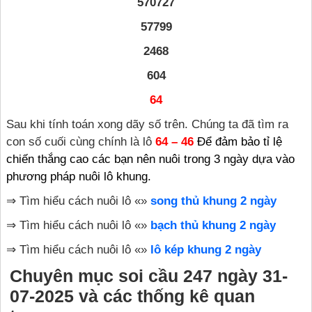
570727
57799
2468
604
64
Sau khi tính toán xong dãy số trên. Chúng ta đã tìm ra
con số cuối cùng chính là lô
64 – 46
Để đảm bảo tỉ lệ
chiến thắng cao các bạn nên nuôi trong 3 ngày dựa vào
phương pháp nuôi lô khung.
⇒ Tìm hiểu cách nuôi lô «»
song thủ khung 2 ngày
⇒ Tìm hiểu cách nuôi lô «»
bạch thủ khung 2 ngày
⇒ Tìm hiểu cách nuôi lô «»
lô kép khung 2 ngày
Chuyên mục soi cầu 247 ngày 31-
07-2025 và các thống kê quan