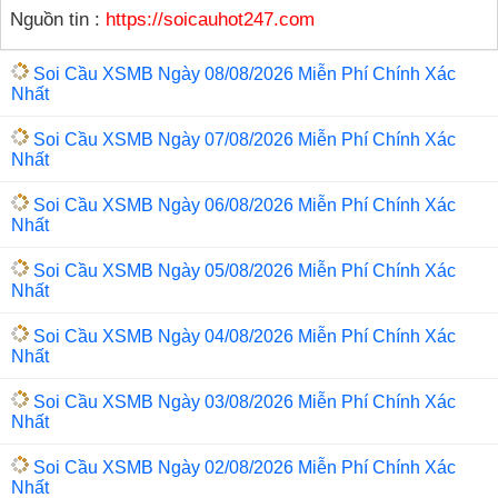
Nguồn tin :
https://soicauhot247.com
Soi Cầu XSMB Ngày 08/08/2026 Miễn Phí Chính Xác
Nhất
Soi Cầu XSMB Ngày 07/08/2026 Miễn Phí Chính Xác
Nhất
Soi Cầu XSMB Ngày 06/08/2026 Miễn Phí Chính Xác
Nhất
Soi Cầu XSMB Ngày 05/08/2026 Miễn Phí Chính Xác
Nhất
Soi Cầu XSMB Ngày 04/08/2026 Miễn Phí Chính Xác
Nhất
Soi Cầu XSMB Ngày 03/08/2026 Miễn Phí Chính Xác
Nhất
Soi Cầu XSMB Ngày 02/08/2026 Miễn Phí Chính Xác
Nhất