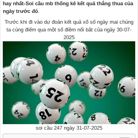
hay nhất-Soi cầu mb thống kê kết quả thắng thua của
ngày trước đó
.
Trước khi đi vào dự đoán kết quả xổ số ngày mai chúng
ta cùng điểm qua một số điềm nổi bật của ngày 30-07-
2025
soi cầu 247 ngày 31-07-2025