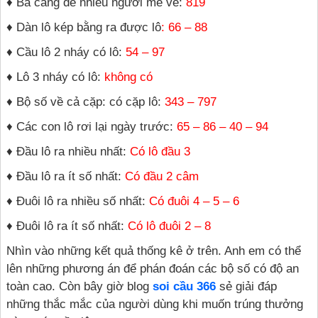
♦ Ba càng đề nhiều người mê về:
819
♦ Dàn lô kép bằng ra được lô
: 66 – 88
♦ Cầu lô 2 nháy có lô:
54 – 97
♦ Lô 3 nháy có lô:
không có
♦ Bộ số về cả cặp: có cặp lô:
343 – 797
♦ Các con lô rơi lại ngày trước:
65 – 86 – 40 – 94
♦ Đầu lô ra nhiều nhất:
Có lô đầu 3
♦ Đầu lô ra ít số nhất:
Có đầu 2 câm
♦ Đuôi lô ra nhiều số nhất:
Có đuôi 4 – 5 – 6
♦ Đuôi lô ra ít số nhất:
Có lô đuôi 2 – 8
Nhìn vào những kết quả thống kê ở trên. Anh em có thể
lên những phương án để phán đoán các bộ số có độ an
toàn cao. Còn bây giờ blog
soi cầu 366
sẻ giải đáp
những thắc mắc của người dùng khi muốn trúng thưởng