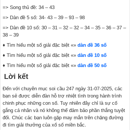
=> Song thủ đề: 34 – 43
=> Dàn đề 5 số: 34- 43 – 39 – 93 – 98
=> Dàn đề 10 số: 30 – 31 – 32 – 32 – 34 – 35 – 36 – 37 –
38 – 39
♦ Tìm hiểu một số giải đặc biệt «»
dàn đề 36 số
♦ Tìm hiểu một số giải đặc biệt «»
dàn đề 10 số
♦ Tìm hiểu một số giải đặc biệt «»
dàn đề 50 số
Lời kết
Đến với chuyên mục soi cầu 247 ngày 31-07-2025, các
bạn sẻ được diễn đàn hỗ trợ nhiệt tình trong hành trình
chinh phục những con số. Tuy nhiên đây chỉ là sự cố
gắng cá nhân và nó không thể đảm bảo phần thắng tuyệt
đối. Chúc các bạn luôn gặp may mắn trên chặng đường
đi tìm giải thưởng của xổ số miền bắc.