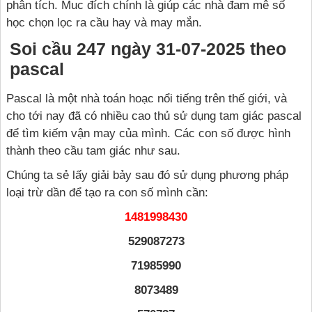
phân tích. Muc đích chính là giúp các nhà đam mê số
học chọn lọc ra cầu hay và may mắn.
Soi cầu 247 ngày 31-07-2025 theo
pascal
Pascal là một nhà toán hoạc nổi tiếng trên thế giới, và
cho tới nay đã có nhiều cao thủ sử dụng tam giác pascal
để tìm kiếm vận may của mình. Các con số được hình
thành theo cầu tam giác như sau.
Chúng ta sẻ lấy giải bảy sau đó sử dụng phương pháp
loại trừ dần để tạo ra con số mình cần:
1481998430
529087273
71985990
8073489