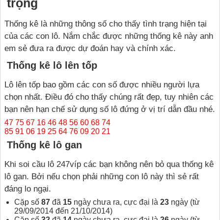
trọng
Thống kê là những thông số cho thấy tình trạng hiện tại
của các con lô. Nắm chắc được những thống kê này anh
em sẻ đưa ra được dự đoán hay và chính xác.
Thống kê lô lên tốp
Lô lên tốp bao gồm các con số được nhiều người lựa
chọn nhất. Điều đó cho thấy chúng rất đẹp, tuy nhiên các
bạn nên hạn chế sử dụng số lô đứng ở vị trí dẫn đầu nhé.
47 75 67 16 46 48 56 60 68 74
85 91 06 19 25 64 76 09 20 21
Thống kê lô gan
Khi soi cầu lô 247víp các bạn không nên bỏ qua thống kê
lô gan. Bởi nếu chọn phải những con lô này thì sẻ rất
đáng lo ngại.
Cặp số
87
đã
15
ngày chưa ra, cực đại là
23
ngày (từ
29/09/2014 đến 21/10/2014)
Cặp số
32
đã
14
ngày chưa ra, cực đại là
26
ngày (từ