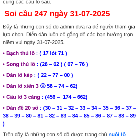
cùng các cầu lô sau.
Soi cầu 247 ngày 31-07-2025
Đây là những con số do admin đưa ra để người tham gia
lựa chọn. Diễn đàn luôn cố gắng để các bạn hưởng trọn
niềm vui ngày 31-07-2025.
• Bạch thủ lô
:
( 17 lót 71 )
• Song thủ lô
: (26 – 62 ) ( 67 – 76 )
• Dàn lô kép
: ( 22 – 77 – 00 )
• Dàn lô xiên 3
🙁 56 – 74 – 62)
• Cầu lô 3 càng
: (456 – 174 – 662)
• Dàn đề 20 số
: (30 – 31 – 32 – 33 – 34 – 35 – 36 – 37 –
38 – 39 – 80 – 81 – 82 – 83 – 84 – 85 – 86 – 87 – 88 – 89
)
Trên đây là những con số đã được trang chủ
nuôi lô