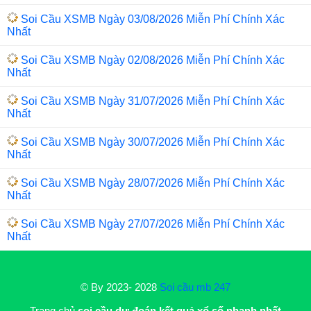
Soi Cầu XSMB Ngày 03/08/2026 Miễn Phí Chính Xác
Nhất
Soi Cầu XSMB Ngày 02/08/2026 Miễn Phí Chính Xác
Nhất
Soi Cầu XSMB Ngày 31/07/2026 Miễn Phí Chính Xác
Nhất
Soi Cầu XSMB Ngày 30/07/2026 Miễn Phí Chính Xác
Nhất
Soi Cầu XSMB Ngày 28/07/2026 Miễn Phí Chính Xác
Nhất
Soi Cầu XSMB Ngày 27/07/2026 Miễn Phí Chính Xác
Nhất
© By 2023- 2028
Soi cầu mb 247
Trang chủ
soi cầu dự đoán kết quả xổ số nhanh nhất