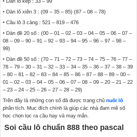
• Dàn lô kép : 33 – 99
• Dàn lô xiên 3 : (09 – 35 – 85) (87 – 08 – 78)
• Cầu lô 3 càng : 521 – 819 – 476
• Dàn đề 20 số : (00 – 01 – 02 – 03 – 04 – 05 – 06 – 07 –
08 – 09 – 90 – 91 – 92 – 93 – 94 – 95 – 96 – 97 – 98 –
99)
• Dàn đề 50 số : (70 – 71 – 72 – 73 – 74 – 75 – 76 – 77 –
78 – 79 – 30 – 31 – 32 – 33 – 34 – 35 – 36 – 37 – 38 – 39
– 80 – 81 – 82 – 83 – 84 – 85 – 86 – 87 – 88 – 89 – 00 –
01 – 02 – 03 – 04 – 05 – 06 – 07 – 08 – 09 – 20 – 21 – 22
– 23 – 24 – 25 – 26 – 27 – 28 – 29)
Trên đây là những con số đã được trang chủ
nuôi lô
phân tích. Muc đích chính là giúp các nhà đam mê số
học chọn lọc ra cầu hay và may mắn.
Soi cầu lô chuẩn 888 theo pascal