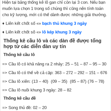
Hiện tại bảng thống kê lô gan chỉ còn lại 3 con. Nếu bạn
muốn lựa chọn 1 trong số chúng thì cũng nên tính toán
cho kỹ lượng, mới có thể dành được những giải thưởng.
♦ Liên kết chốt số «»
bạch thủ khung 3 ngày
♦ Liên kết chốt sô «»
lô kép khung 3 ngày
Thống kê cầu lô và các dàn đề được tổng
hợp từ các diễn đàn uy tín
Thống kê cầu lô
=> Cầu lô có khả năng ra 2 nháy: 25 – 51 – 87 – 95 – 30
=> Cầu lô có thể về cả cặp: 363 – 272 – 292 – 151 – 676
=> Cầu lô xiên: (13 – 40) (09 – 35) (85 – 87) (76 – 78)
=> Cầu lô nuôi khung 3 ngày: 28 – 82
Thống kê cầu đề
=> Song thủ đề: 02 – 20