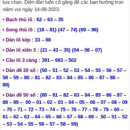
lựa chọn. Diễn đàn luôn cố gắng để các bạn hưởng trọn
niềm vui ngày 14-08-2023.
• Bạch thủ lô
:
62 – 63 – 35
• Song thủ lô
: (18 – 81) (47 – 74) (69 – 96)
• Dàn lô kép
: 33 – 88
• Dàn lô xiên 3
: (21 – 43 – 35) (04 – 06 – 07)
• Cầu lô 3 càng
: 391 – 683 – 502
• Dàn đề 20 số
: (50 – 51 – 52 – 53 – 54 – 55 – 56 – 57 –
58 – 59 – 80 – 81 – 82 – 83 – 84 – 85 – 86 – 87 – 88 –
89)
• Dàn đề 50 số
: (80 – 81 – 82 – 83 – 84 – 85 – 86 – 87 –
88 – 89 – 00 – 01 – 02 – 03 – 04 – 05 – 06 – 07 – 08 – 09
– 70 – 71 – 72 – 73 – 74 – 75 – 76 – 77 – 78 – 79 – 60 –
61 – 62 – 63 – 64 – 65 – 66 – 67 – 68 – 69 – 50 – 51 – 52
– 53 – 54 – 55 – 56 – 57 – 58 – 59)