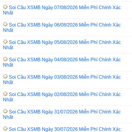
Soi Cầu XSMB Ngày 07/08/2026 Miễn Phí Chính Xác
Nhất
Soi Cầu XSMB Ngày 06/08/2026 Miễn Phí Chính Xác
Nhất
Soi Cầu XSMB Ngày 05/08/2026 Miễn Phí Chính Xác
Nhất
Soi Cầu XSMB Ngày 04/08/2026 Miễn Phí Chính Xác
Nhất
Soi Cầu XSMB Ngày 03/08/2026 Miễn Phí Chính Xác
Nhất
Soi Cầu XSMB Ngày 02/08/2026 Miễn Phí Chính Xác
Nhất
Soi Cầu XSMB Ngày 31/07/2026 Miễn Phí Chính Xác
Nhất
Soi Cầu XSMB Ngày 30/07/2026 Miễn Phí Chính Xác