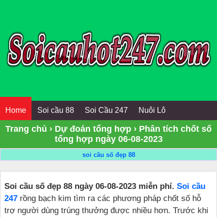
Home
Soi cầu 88
Soi Cầu 247
Nuôi Lô
Trang chủ
›
Dự đoán tổng hợp
›
Phân tích chốt số
tổng hợp ngày 06-08-2023
soi cầu số đẹp 88
Soi cầu số đẹp 88 ngày 06-08
-2023 miễn phí.
Soi cầu
247
rồng bạch kim tìm ra các phương pháp chốt số hỗ
trợ người dùng trúng thưởng được nhiều hơn. Trước khi