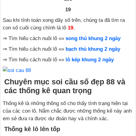
19
Sau khi tính toán xong dãy số trên, chúng ta đã tìm ra
con số cuối cùng chính là lô
19.
⇒ Tìm hiểu cách nuôi lô «»
song thủ khung 2 ngày
⇒ Tìm hiểu cách nuôi lô «»
bạch thủ khung 2 ngày
⇒ Tìm hiểu cách nuôi lô «»
lô kép khung 2 ngày
Chuyên mục soi cầu số đẹp 88 và
các thống kê quan trọng
Thống kê là những thông số cho thấy tình trạng hiện tại
của các con lô. Nắm chắc được những thống kê này anh
em sẻ đưa ra được dự đoán hay và chính xác.
Thống kê lô lên tốp