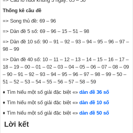
=> Cầu lô nuôi khung 3 ngày: 05 – 50
Thống kê cầu đề
=> Song thủ đề: 69 – 96
=> Dàn đề 5 số: 69 – 96 – 15 – 51 – 98
=> Dàn đề 10 số: 90 – 91 – 92 – 93 – 94 – 95 – 96 – 97 –
98 – 99
=> Dàn đề 40 số: 10 – 11 – 12 – 13 – 14 – 15 – 16 – 17 –
18 – 19 – 00 – 01 – 02 – 03 – 04 – 05 – 06 – 07 – 08 – 09
– 90 – 91 – 92 – 93 – 94 – 95 – 96 – 97 – 98 – 99 – 50 –
51 – 52 – 53 – 54 – 55 – 56 – 57 – 58 – 59
♦ Tìm hiểu một số giải đặc biệt «»
dàn đề 36 số
♦ Tìm hiểu một số giải đặc biệt «»
dàn đề 10 số
♦ Tìm hiểu một số giải đặc biệt «»
dàn đề 50 số
Lời kết