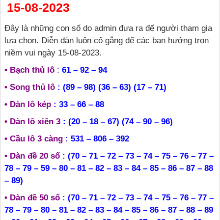
15-08-2023
Đây là những con số do admin đưa ra để người tham gia
lựa chọn. Diễn đàn luôn cố gắng để các bạn hưởng trọn
niềm vui ngày 15-08-2023.
• Bạch thủ lô
:
61 – 92 – 94
• Song thủ lô
: (89 – 98) (36 – 63) (17 – 71)
• Dàn lô kép
: 33 – 66 – 88
• Dàn lô xiên 3
: (20 – 18 – 67) (74 – 90 – 96)
• Cầu lô 3 càng
: 531 – 806 – 392
• Dàn đề 20 số
: (70 – 71 – 72 – 73 – 74 – 75 – 76 – 77 –
78 – 79 – 59 – 80 – 81 – 82 – 83 – 84 – 85 – 86 – 87 – 88
– 89)
• Dàn đề 50 số
: (70 – 71 – 72 – 73 – 74 – 75 – 76 – 77 –
78 – 79 – 80 – 81 – 82 – 83 – 84 – 85 – 86 – 87 – 88 – 89