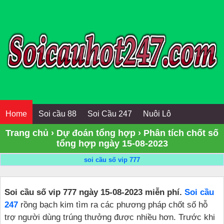
Home
Soi cầu 88
Soi Cầu 247
Nuôi Lô
Trang chủ
›
Dự đoán tổng hợp
›
Phân tích chốt số
tổng hợp ngày 15-08-2023
soi cầu số vip 777
Soi cầu số vip 777 ngày 15-08
-2023 miễn phí.
Soi cầu
247
rồng bạch kim tìm ra các phương pháp chốt số hỗ
trợ người dùng trúng thưởng được nhiều hơn. Trước khi