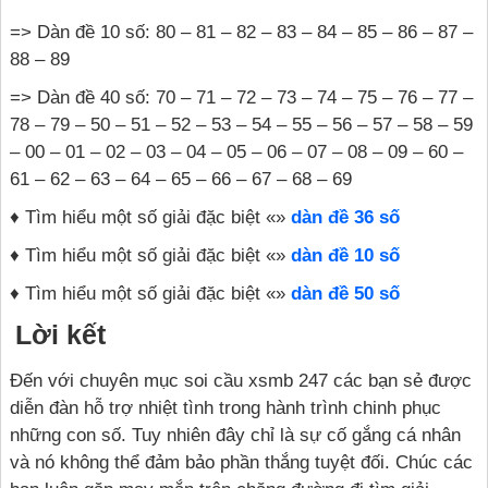
=> Dàn đề 10 số: 80 – 81 – 82 – 83 – 84 – 85 – 86 – 87 –
88 – 89
=> Dàn đề 40 số: 70 – 71 – 72 – 73 – 74 – 75 – 76 – 77 –
78 – 79 – 50 – 51 – 52 – 53 – 54 – 55 – 56 – 57 – 58 – 59
– 00 – 01 – 02 – 03 – 04 – 05 – 06 – 07 – 08 – 09 – 60 –
61 – 62 – 63 – 64 – 65 – 66 – 67 – 68 – 69
♦ Tìm hiểu một số giải đặc biệt «»
dàn đề 36 số
♦ Tìm hiểu một số giải đặc biệt «»
dàn đề 10 số
♦ Tìm hiểu một số giải đặc biệt «»
dàn đề 50 số
Lời kết
Đến với chuyên mục soi cầu xsmb 247 các bạn sẻ được
diễn đàn hỗ trợ nhiệt tình trong hành trình chinh phục
những con số. Tuy nhiên đây chỉ là sự cố gắng cá nhân
và nó không thể đảm bảo phần thắng tuyệt đối. Chúc các