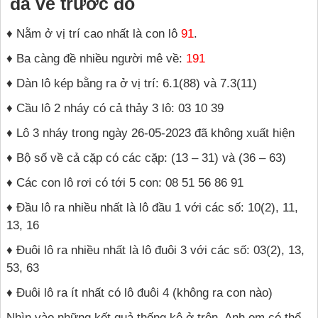
đã về trước đó
♦ Nằm ở vị trí cao nhất là con lô
91
.
♦ Ba càng đề nhiều người mê về:
191
♦ Dàn lô kép bằng ra ở vị trí: 6.1(88) và 7.3(11)
♦ Cầu lô 2 nháy có cả thảy 3 lô: 03 10 39
♦ Lô 3 nháy trong ngày 26-05-2023 đã không xuất hiện
♦ Bộ số về cả cặp có các cặp: (13 – 31) và (36 – 63)
♦ Các con lô rơi có tới 5 con: 08 51 56 86 91
♦ Đầu lô ra nhiều nhất là lô đầu 1 với các số: 10
(2)
, 11,
13, 16
♦ Đuôi lô ra nhiều nhất là lô đuôi 3 với các số: 03
(2)
, 13,
53, 63
♦ Đuôi lô ra ít nhất có lô đuôi 4 (không ra con nào)
Nhìn vào những kết quả thống kê ở trên. Anh em có thể