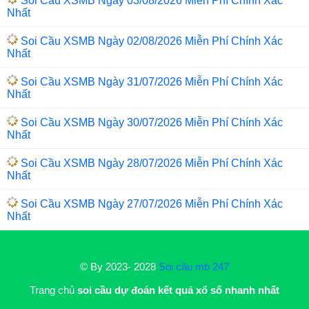
Soi Cầu XSMB Ngày 03/08/2026 Miễn Phí Chính Xác
Nhất
Soi Cầu XSMB Ngày 02/08/2026 Miễn Phí Chính Xác
Nhất
Soi Cầu XSMB Ngày 31/07/2026 Miễn Phí Chính Xác
Nhất
Soi Cầu XSMB Ngày 30/07/2026 Miễn Phí Chính Xác
Nhất
Soi Cầu XSMB Ngày 28/07/2026 Miễn Phí Chính Xác
Nhất
Soi Cầu XSMB Ngày 27/07/2026 Miễn Phí Chính Xác
Nhất
© By 2023- 2028
Soi cầu mb 247
Trang chủ
soi cầu dự đoán kết quả xổ số nhanh nhất