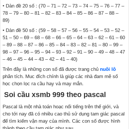
• Dàn đề 20 số : (70 – 71 – 72 – 73 – 74 – 75 – 76 – 77 –
78 – 79 – 80 – 81 – 82 – 83 – 84 – 85 – 86 – 87 – 88 –
89)
• Dàn đề 50 số : (59 – 58 – 57 – 56 – 55 – 54 – 53 – 52 –
51 – 50 – 69 – 68 – 68 – 66 – 65 – 64 – 63 – 62 – 61 – 60
– 89 – 88 – 87 – 86 – 85 – 84 – 83 – 82 – 81 – 80 – 99 –
98 – 97 – 96 – 95 – 94 – 93 – 92 – 91 – 90 – 49 – 48 – 47
– 46 – 45 – 44 – 43 – 42 – 41 – 40)
Trên đây là những con số đã được trang chủ
nuôi lô
phân tích. Muc đích chính là giúp các nhà đam mê số
học chọn lọc ra cầu hay và may mắn.
Soi cầu xsmb 999 theo pascal
Pascal là một nhà toán hoạc nổi tiếng trên thế giới, và
cho tới nay đã có nhiều cao thủ sử dụng tam giác pascal
để tìm kiếm vận may của mình. Các con số được hình
thành theo cầu tam giác như sau.