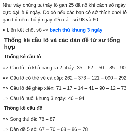
Như vậy chúng ta thấy lô gan 25 đã nổ khi cách số ngày
cực đại là 9 ngày. Do đó nếu các bạn có sở thích chơi lô
gan thì nên chú ý ngay đến các số 98 và 60.
♦ Liên kết chốt số «»
bạch thủ khung 3 ngày
Thống kê cầu lô và các dàn đề từ sự tổng
hợp
Thống kê cầu lô
=> Cầu lô có khả năng ra 2 nháy: 35 – 62 – 50 – 85 – 90
=> Cầu lô có thể về cả cặp: 262 – 373 – 121 – 090 – 292
=> Cầu lô để ghép xiên: 71 – 17 – 14 – 41 – 90 – 12 – 73
=> Cầu lô nuôi khung 3 ngày: 46 – 94
Thống kê cầu đề
=> Song thủ đề: 78 – 87
=> Dàn đề 5 số: 67 – 76 – 68 – 86 – 78