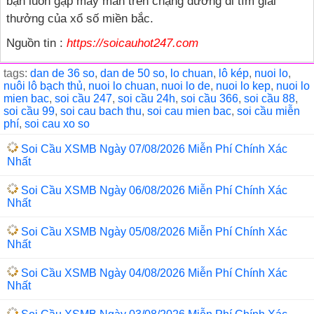
bạn luôn gặp may mắn trên chặng đường đi tìm giải
thưởng của xổ số miền bắc.
Nguồn tin :
https://soicauhot247.com
tags:
dan de 36 so
,
dan de 50 so
,
lo chuan
,
lô kép
,
nuoi lo
,
nuôi lô bạch thủ
,
nuoi lo chuan
,
nuoi lo de
,
nuoi lo kep
,
nuoi lo
mien bac
,
soi cầu 247
,
soi cầu 24h
,
soi cầu 366
,
soi cầu 88
,
soi cầu 99
,
soi cau bach thu
,
soi cau mien bac
,
soi cầu miễn
phí
,
soi cau xo so
Soi Cầu XSMB Ngày 07/08/2026 Miễn Phí Chính Xác
Nhất
Soi Cầu XSMB Ngày 06/08/2026 Miễn Phí Chính Xác
Nhất
Soi Cầu XSMB Ngày 05/08/2026 Miễn Phí Chính Xác
Nhất
Soi Cầu XSMB Ngày 04/08/2026 Miễn Phí Chính Xác
Nhất