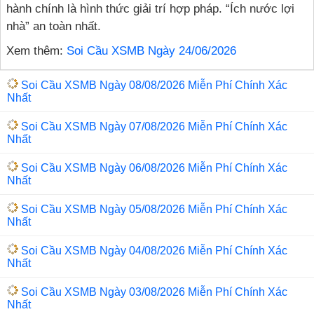
hành chính là hình thức giải trí hợp pháp. “Ích nước lợi
nhà” an toàn nhất.
Xem thêm:
Soi Cầu XSMB Ngày 24/06/2026
Soi Cầu XSMB Ngày 08/08/2026 Miễn Phí Chính Xác
Nhất
Soi Cầu XSMB Ngày 07/08/2026 Miễn Phí Chính Xác
Nhất
Soi Cầu XSMB Ngày 06/08/2026 Miễn Phí Chính Xác
Nhất
Soi Cầu XSMB Ngày 05/08/2026 Miễn Phí Chính Xác
Nhất
Soi Cầu XSMB Ngày 04/08/2026 Miễn Phí Chính Xác
Nhất
Soi Cầu XSMB Ngày 03/08/2026 Miễn Phí Chính Xác
Nhất