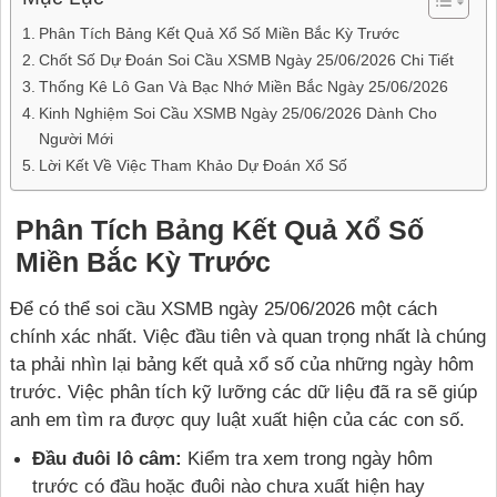
Phân Tích Bảng Kết Quả Xổ Số Miền Bắc Kỳ Trước
Chốt Số Dự Đoán Soi Cầu XSMB Ngày 25/06/2026 Chi Tiết
Thống Kê Lô Gan Và Bạc Nhớ Miền Bắc Ngày 25/06/2026
Kinh Nghiệm Soi Cầu XSMB Ngày 25/06/2026 Dành Cho
Người Mới
Lời Kết Về Việc Tham Khảo Dự Đoán Xổ Số
Phân Tích Bảng Kết Quả Xổ Số
Miền Bắc Kỳ Trước
Để có thể soi cầu XSMB ngày 25/06/2026 một cách
chính xác nhất. Việc đầu tiên và quan trọng nhất là chúng
ta phải nhìn lại bảng kết quả xổ số của những ngày hôm
trước. Việc phân tích kỹ lưỡng các dữ liệu đã ra sẽ giúp
anh em tìm ra được quy luật xuất hiện của các con số.
Đầu đuôi lô câm:
Kiểm tra xem trong ngày hôm
trước có đầu hoặc đuôi nào chưa xuất hiện hay