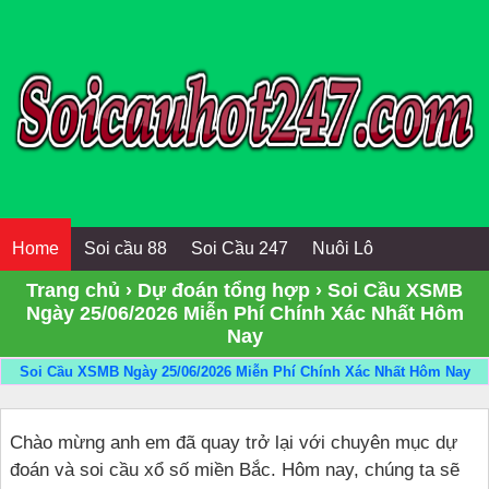
Home
Soi cầu 88
Soi Cầu 247
Nuôi Lô
Trang chủ
›
Dự đoán tổng hợp
›
Soi Cầu XSMB
Ngày 25/06/2026 Miễn Phí Chính Xác Nhất Hôm
Nay
Soi Cầu XSMB Ngày 25/06/2026 Miễn Phí Chính Xác Nhất Hôm Nay
Chào mừng anh em đã quay trở lại với chuyên mục dự
đoán và soi cầu xổ số miền Bắc. Hôm nay, chúng ta sẽ