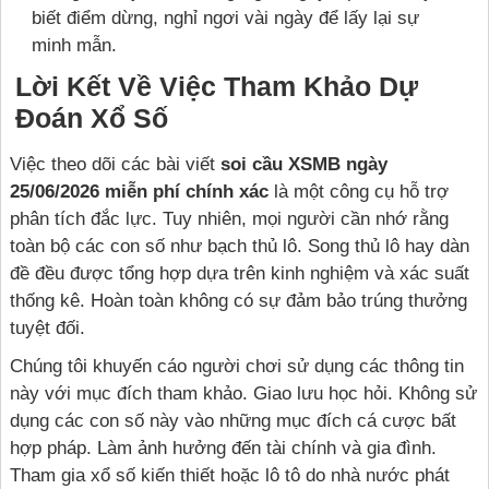
biết điểm dừng, nghỉ ngơi vài ngày để lấy lại sự
minh mẫn.
Lời Kết Về Việc Tham Khảo Dự
Đoán Xổ Số
Việc theo dõi các bài viết
soi cầu XSMB ngày
25/06/2026 miễn phí chính xác
là một công cụ hỗ trợ
phân tích đắc lực. Tuy nhiên, mọi người cần nhớ rằng
toàn bộ các con số như bạch thủ lô. Song thủ lô hay dàn
đề đều được tổng hợp dựa trên kinh nghiệm và xác suất
thống kê. Hoàn toàn không có sự đảm bảo trúng thưởng
tuyệt đối.
Chúng tôi khuyến cáo người chơi sử dụng các thông tin
này với mục đích tham khảo. Giao lưu học hỏi. Không sử
dụng các con số này vào những mục đích cá cược bất
hợp pháp. Làm ảnh hưởng đến tài chính và gia đình.
Tham gia xổ số kiến thiết hoặc lô tô do nhà nước phát