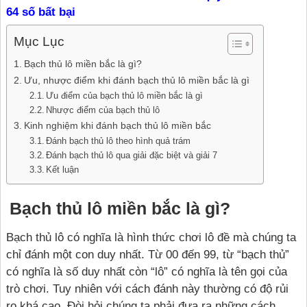
64 số bất bại
Mục Lục
Bạch thủ lô miền bắc là gì?
Ưu, nhược điểm khi đánh bạch thủ lô miền bắc là gì
Ưu điểm của bạch thủ lô miền bắc là gì
Nhược điểm của bạch thủ lô
Kinh nghiệm khi đánh bạch thủ lô miền bắc
Đánh bạch thủ lô theo hình quả trám
Đánh bạch thủ lô qua giải đặc biệt và giải 7
Kết luận
Bạch thủ lô miền bắc là gì?
Bạch thủ lô có nghĩa là hình thức chơi lô đề mà chúng ta
chỉ đánh một con duy nhất. Từ 00 đến 99, từ “bạch thủ”
có nghĩa là số duy nhất còn “lô” có nghĩa là tên gọi của
trò chơi. Tuy nhiên với cách đánh này thường có độ rủi
ro khá cao. Đòi hỏi chúng ta phải đưa ra những cách