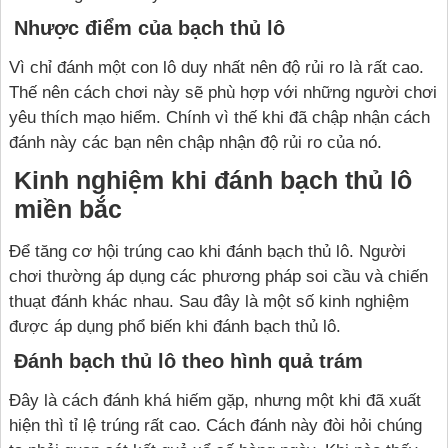
Nhược điểm của bạch thủ lô
Vì chỉ đánh một con lô duy nhất nên độ rủi ro là rất cao.
Thế nên cách chơi này sẽ phù hợp với những người chơi
yêu thích mạo hiểm. Chính vì thế khi đã chập nhận cách
đánh này các bạn nên chập nhận độ rủi ro của nó.
Kinh nghiệm khi đánh bạch thủ lô
miền bắc
Để tăng cơ hội trúng cao khi đánh bạch thủ lô. Người
chơi thường áp dụng các phương pháp soi cầu và chiến
thuạt đánh khác nhau. Sau đây là một số kinh nghiệm
được áp dụng phổ biến khi đánh bạch thủ lô.
Đánh bạch thủ lô theo hình quả trám
Đây là cách đánh khá hiếm gặp, nhưng một khi đã xuất
hiện thì tỉ lệ trúng rất cao. Cách đánh này đòi hỏi chúng