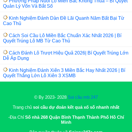
Phương Pháp Nuôi Lô Miền Bắc Không Thua – Bí Quyết
Quản Lý Vốn Và Bắt Số
Kinh Nghiệm Đánh Dàn Đề Lãi Quanh Năm Bất Bại Từ
Cao Thủ
Cách Soi Cầu Lô Miền Bắc Chuẩn Xác Nhất 2026 | Bí
Quyết Trúng Lô MB Từ Cao Thủ
Cách Đánh Lô Trượt Hiệu Quả 2026| Bí Quyết Trúng Lớn
Dễ Áp Dụng
Kinh Nghiệm Đánh Xiên 3 Miền Bắc Hay Nhất 2026 | Bí
Quyết Thắng Lớn Lô Xiên 3 XSMB
© By 2023- 2028
Soi cầu mb 247
Trang chủ
soi cầu dự đoán kết quả xổ số nhanh nhất
-Địa Chỉ
Số nhà 268 Quận Bình Thạnh Thành Phố Hồ Chí
Minh