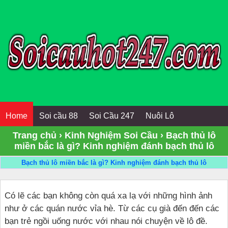
Home
Soi cầu 88
Soi Cầu 247
Nuôi Lô
Trang chủ
›
Kinh Nghiệm Soi Cầu
›
Bạch thủ lô
miền bắc là gì? Kinh nghiệm đánh bạch thủ lô
Bạch thủ lô miền bắc là gì? Kinh nghiệm đánh bạch thủ lô
Có lẽ các bạn không còn quá xa lạ với những hình ảnh
như ở các quán nước vỉa hè. Từ các cụ già đến đến các
bạn trẻ ngồi uống nước với nhau nói chuyện về lô đề.