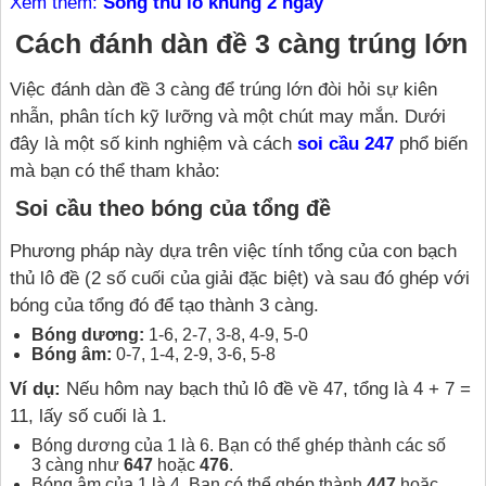
Xem thêm:
Song thủ lô khung 2 ngày
Cách đánh dàn đề 3 càng trúng lớn
Việc đánh dàn đề 3 càng để trúng lớn đòi hỏi sự kiên
nhẫn, phân tích kỹ lưỡng và một chút may mắn. Dưới
đây là một số kinh nghiệm và cách
soi cầu 247
phổ biến
mà bạn có thể tham khảo:
Soi cầu theo bóng của tổng đề
Phương pháp này dựa trên việc tính tổng của con bạch
thủ lô đề (2 số cuối của giải đặc biệt) và sau đó ghép với
bóng của tổng đó để tạo thành 3 càng.
Bóng dương:
1-6, 2-7, 3-8, 4-9, 5-0
Bóng âm:
0-7, 1-4, 2-9, 3-6, 5-8
Ví dụ:
Nếu hôm nay bạch thủ lô đề về 47, tổng là 4 + 7 =
11, lấy số cuối là 1.
Bóng dương của 1 là 6. Bạn có thể ghép thành các số
3 càng như
647
hoặc
476
.
Bóng âm của 1 là 4. Bạn có thể ghép thành
447
hoặc