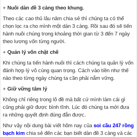
+
Nuôi dàn đề 3 càng theo khung.
Theo các cao thủ lâu năm chia sẻ thì chúng ta có thể
chọn lọc ra cho mình một dàn 3 càng. Rồi sau đó sẽ tiến
hành nuôi chúng trong khoảng thời gian từ 3 đến 7 ngày
theo lượng vốn từng người.
+
Quản lý vốn chặt chẽ
Khi chúng ta tiến hành nuôi thì cách chúng ta quản lý vốn
đánh hợp lý vô cùng quan trọng. Cách vào tiền như thế
nào theo từng ngày chúng ta cần phải nắm vững.
+
Giữ vững tâm lý
Không chỉ riêng trong lô đề mà bất cứ mình làm cái gì
cũng phải giữ được bình tĩnh. Lúc đó chúng ta mới đưa
ra những quyết định đúng đắn được.
Như vậy nội dung bài viết hôm nay của
soi cầu 247 rồng
bạch kim
chia sẻ đến các bạn biết dàn đề 3 càng và các