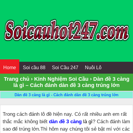
Home
Soi cầu 88
Soi Cầu 247
Nuôi Lô
Trang chủ
›
Kinh Nghiệm Soi Cầu
›
Dàn đề 3 càng
là gì – Cách đánh dàn đề 3 càng trúng lớn
Dàn đề 3 càng là gì - Cách đánh dàn đề 3 càng trúng lớn
Trong cách đánh lô đề hiện nay. Có rất nhiều anh em rất
thắc mắc không biết
dàn đề 3 càng
là gì
? Cách đánh làm
sao để trúng lớn.Thì hôm nay chúng tôi sẻ bật mí với các