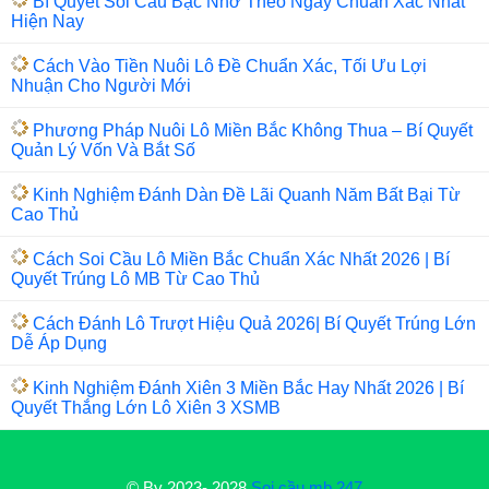
Bí Quyết Soi Cầu Bạc Nhớ Theo Ngày Chuẩn Xác Nhất
Hiện Nay
Cách Vào Tiền Nuôi Lô Đề Chuẩn Xác, Tối Ưu Lợi
Nhuận Cho Người Mới
Phương Pháp Nuôi Lô Miền Bắc Không Thua – Bí Quyết
Quản Lý Vốn Và Bắt Số
Kinh Nghiệm Đánh Dàn Đề Lãi Quanh Năm Bất Bại Từ
Cao Thủ
Cách Soi Cầu Lô Miền Bắc Chuẩn Xác Nhất 2026 | Bí
Quyết Trúng Lô MB Từ Cao Thủ
Cách Đánh Lô Trượt Hiệu Quả 2026| Bí Quyết Trúng Lớn
Dễ Áp Dụng
Kinh Nghiệm Đánh Xiên 3 Miền Bắc Hay Nhất 2026 | Bí
Quyết Thắng Lớn Lô Xiên 3 XSMB
© By 2023- 2028
Soi cầu mb 247