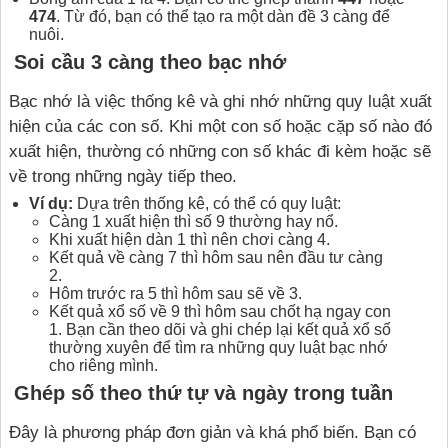
474
. Từ đó, bạn có thể tạo ra một dàn đề 3 càng để
nuôi.
Soi cầu 3 càng theo bạc nhớ
Bạc nhớ là việc thống kê và ghi nhớ những quy luật xuất
hiện của các con số. Khi một con số hoặc cặp số nào đó
xuất hiện, thường có những con số khác đi kèm hoặc sẽ
về trong những ngày tiếp theo.
Ví dụ:
Dựa trên thống kê, có thể có quy luật:
Càng 1 xuất hiện thì số 9 thường
hay nổ.
Khi xuất hiện dàn 1 thì nên chơi càng 4.
Kết quả về càng 7 thì hôm sau nên đầu tư càng
2.
Hôm trước ra 5 thì hôm sau sẽ về 3.
Kết quả xổ số về 9 thì hôm sau chốt hạ ngay con
1. Bạn
cần theo dõi và ghi chép lại kết quả xổ số
thường xuyên để tìm ra những quy luật bạc nhớ
cho riêng mình.
Ghép số theo thứ tự và ngày trong tuần
Đây là phương pháp đơn giản và khá phổ biến. Bạn có