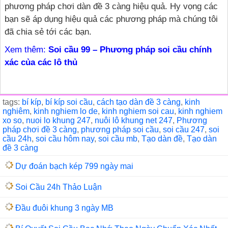
phương pháp chơi dàn đề 3 càng hiệu quả. Hy vọng các
bạn sẽ áp dụng hiệu quả các phương pháp mà chúng tôi
đã chia sẻ tới các bạn.
Xem thêm:
Soi cầu 99 – Phương pháp soi cầu chính
xác của các lô thủ
tags:
bí kíp
,
bí kíp soi cầu
,
cách tạo dàn đề 3 càng
,
kinh
nghiêm
,
kinh nghiem lo de
,
kinh nghiem soi cau
,
kinh nghiem
xo so
,
nuoi lo khung 247
,
nuôi lô khung net 247
,
Phương
pháp chơi đề 3 càng
,
phương pháp soi cầu
,
soi cầu 247
,
soi
cầu 24h
,
soi cầu hôm nay
,
soi cầu mb
,
Tạo dàn đề
,
Tạo dàn
đề 3 càng
Dự đoán bạch kép 799 ngày mai
Soi Cầu 24h Thảo Luận
Đầu đuôi khung 3 ngày MB