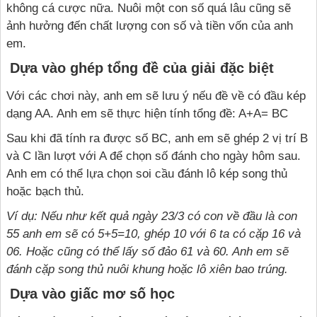
không cá cược nữa. Nuôi một con số quá lâu cũng sẽ
ảnh hưởng đến chất lượng con số và tiền vốn của anh
em.
Dựa vào ghép tổng đề của giải đặc biệt
Với các chơi này, anh em sẽ lưu ý nếu đề về có đầu kép
dạng AA. Anh em sẽ thực hiện tính tổng đề: A+A= BC
Sau khi đã tính ra được số BC, anh em sẽ ghép 2 vị trí B
và C lần lượt với A để chọn số đánh cho ngày hôm sau.
Anh em có thể lựa chọn soi cầu đánh lô kép song thủ
hoặc bạch thủ.
Ví dụ: Nếu như kết quả ngày 23/3 có con về đầu là con
55 anh em sẽ có 5+5=10, ghép 10 với 6 ta có cặp 16 và
06. Hoặc cũng có thể lấy số đảo 61 và 60. Anh em sẽ
đánh cặp song thủ nuôi khung hoặc lô xiên bao trúng.
Dựa vào giấc mơ số học