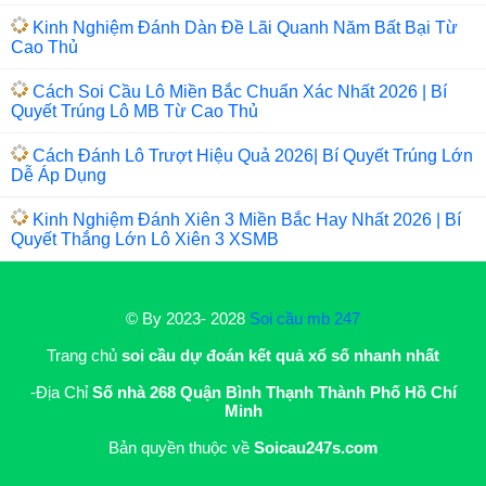
Kinh Nghiệm Đánh Dàn Đề Lãi Quanh Năm Bất Bại Từ
Cao Thủ
Cách Soi Cầu Lô Miền Bắc Chuẩn Xác Nhất 2026 | Bí
Quyết Trúng Lô MB Từ Cao Thủ
Cách Đánh Lô Trượt Hiệu Quả 2026| Bí Quyết Trúng Lớn
Dễ Áp Dụng
Kinh Nghiệm Đánh Xiên 3 Miền Bắc Hay Nhất 2026 | Bí
Quyết Thắng Lớn Lô Xiên 3 XSMB
© By 2023- 2028
Soi cầu mb 247
Trang chủ
soi cầu dự đoán kết quả xổ số nhanh nhất
-Địa Chỉ
Số nhà 268 Quận Bình Thạnh Thành Phố Hồ Chí
Minh
Bản quyền thuộc về
Soicau247s.com