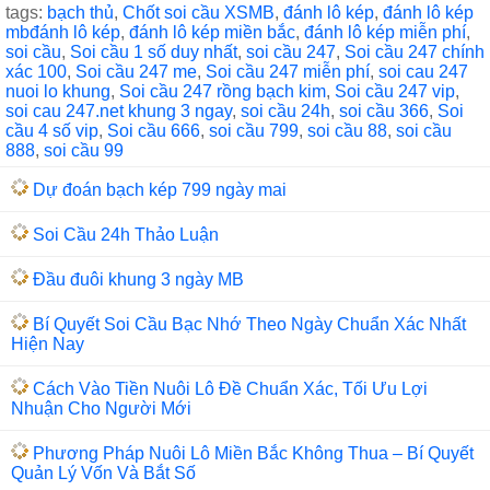
tags:
bạch thủ
,
Chốt soi cầu XSMB
,
đánh lô kép
,
đánh lô kép
mbđánh lô kép
,
đánh lô kép miền bắc
,
đánh lô kép miễn phí
,
soi cầu
,
Soi cầu 1 số duy nhất
,
soi cầu 247
,
Soi cầu 247 chính
xác 100
,
Soi cầu 247 me
,
Soi cầu 247 miễn phí
,
soi cau 247
nuoi lo khung
,
Soi cầu 247 rồng bạch kim
,
Soi cầu 247 vip
,
soi cau 247.net khung 3 ngay
,
soi cầu 24h
,
soi cầu 366
,
Soi
cầu 4 số vip
,
Soi cầu 666
,
soi cầu 799
,
soi cầu 88
,
soi cầu
888
,
soi cầu 99
Dự đoán bạch kép 799 ngày mai
Soi Cầu 24h Thảo Luận
Đầu đuôi khung 3 ngày MB
Bí Quyết Soi Cầu Bạc Nhớ Theo Ngày Chuẩn Xác Nhất
Hiện Nay
Cách Vào Tiền Nuôi Lô Đề Chuẩn Xác, Tối Ưu Lợi
Nhuận Cho Người Mới
Phương Pháp Nuôi Lô Miền Bắc Không Thua – Bí Quyết
Quản Lý Vốn Và Bắt Số