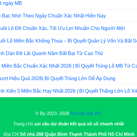
3 ngày MB
u Bạc Nhớ Theo Ngày Chuẩn Xác Nhất Hiện Nay
uôi Lô Đề Chuẩn Xác, Tối Ưu Lợi Nhuận Cho Người Mới
i Lô Miền Bắc Không Thua – Bí Quyết Quản Lý Vốn Và Bắt S
nh Dàn Đề Lãi Quanh Năm Bất Bại Từ Cao Thủ
 Miền Bắc Chuẩn Xác Nhất 2026 | Bí Quyết Trúng Lô MB Từ C
ượt Hiệu Quả 2026| Bí Quyết Trúng Lớn Dễ Áp Dụng
h Xiên 3 Miền Bắc Hay Nhất 2026 | Bí Quyết Thắng Lớn Lô X
© By 2023- 2028
Soi cầu mb 247
Trang chủ
soi cầu dự đoán kết quả xổ số nhanh nhất
-Địa Chỉ
Số nhà 268 Quận Bình Thạnh Thành Phố Hồ Chí Minh