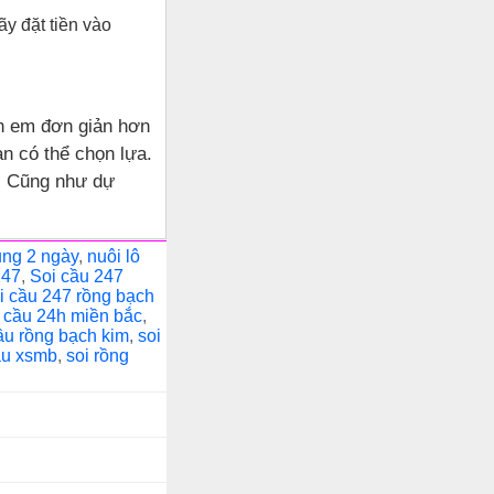
ãy đặt tiền vào
nh em đơn giản hơn
ạn có thể chọn lựa.
u. Cũng như dự
ung 2 ngày
,
nuôi lô
247
,
Soi cầu 247
i cầu 247 rồng bạch
i cầu 24h miền bắc
,
cầu rồng bạch kim
,
soi
ầu xsmb
,
soi rồng