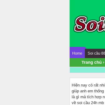
Home
Soi cầu 8
Trang chủ
Hiện nay có rất nh
giúp anh em thống
là gì mà tích hợp n
về soi cầu 24h mb 