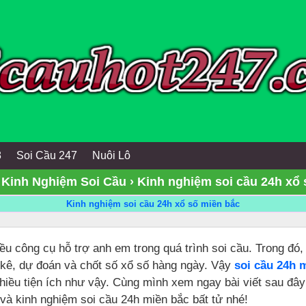
8
Soi Cầu 247
Nuôi Lô
›
Kinh Nghiệm Soi Cầu
›
Kinh nghiệm soi cầu 24h xổ 
Kinh nghiệm soi cầu 24h xổ số miền bắc
iều công cụ hỗ trợ anh em trong quá trình soi cầu. Trong đó,
 kê, dự đoán và chốt số xổ số hàng ngày. Vậy
soi cầu 24h 
hiều tiện ích như vậy. Cùng mình xem ngay bài viết sau đây đ
và kinh nghiệm soi cầu 24h miền bắc bất tử nhé!