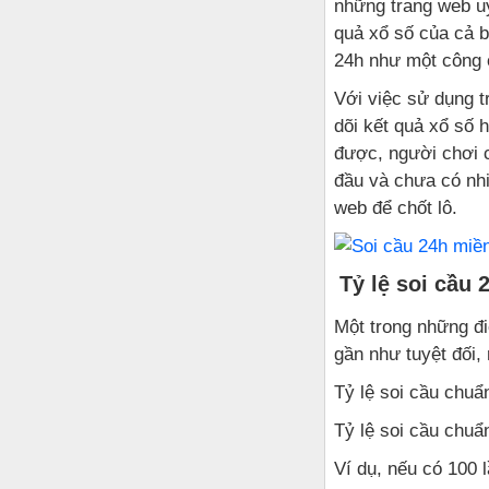
những trang web uy
quả xổ số của cả b
24h như một công 
Với việc sử dụng t
dõi kết quả xổ số 
được, người chơi c
đầu và chưa có nhi
web để chốt lô.
Tỷ lệ soi cầu 
Một trong những đi
gần như tuyệt đối,
Tỷ lệ soi cầu chuẩ
Tỷ lệ soi cầu chuẩ
Ví dụ, nếu có 100 