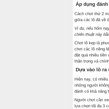
Áp dụng đánh 
Cách chơi thứ 2 mà
giữa các lô đã về 
Ví dụ, nếu hôm nay
chiến thuật này bằ
Chơi lô kẹp là ph
chơi các lô riêng 
đặt quá nhiều tiền
thận trọng và chín
Dựa vào lô ra 
Hiện nay, có nhiều
những người không 
đánh có khả năng t
Người chơi cần xem
lựa chọn tối đa 3 