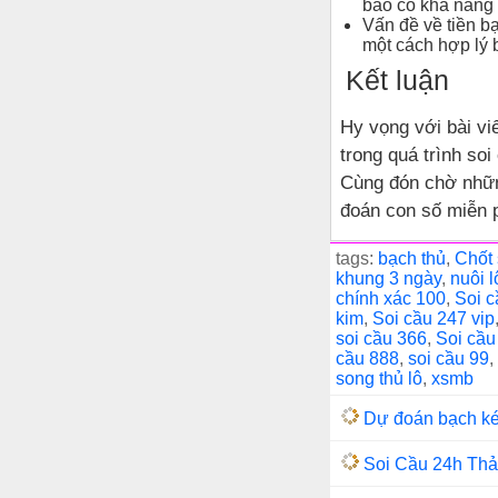
bảo có khả năng 
Vấn đề về tiền bạ
một cách hợp lý 
Kết luận
Hy vọng với bài vi
trong quá trình so
Cùng đón chờ những
đoán con số miễn 
tags:
bạch thủ
,
Chốt
khung 3 ngày
,
nuôi 
chính xác 100
,
Soi 
kim
,
Soi cầu 247 vip
soi cầu 366
,
Soi cầu
cầu 888
,
soi cầu 99
,
song thủ lô
,
xsmb
Dự đoán bạch ké
Soi Cầu 24h Th