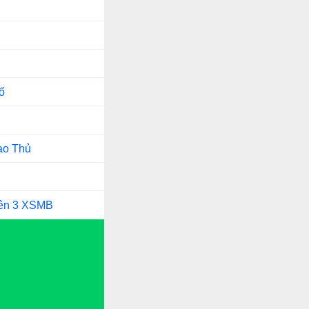
ố
ao Thủ
iên 3 XSMB