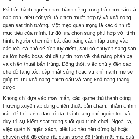
Để trở thành người chơi thành công trong trò chơi bắn cá
hấp dẫn, điều cốt yếu là chiến thuật hợp lý và khả năng
quan sát tinh tường. Một mẹo quan trọng là xác định rõ
mục tiêu của mình, từ đó lựa chọn súng phù hợp với tình
hình. Người chơi nên bắt đầu bằng cách tập trung vào
các loài cá nhỏ để tích lũy điểm, sau đó chuyển sang săn
cá lớn hoặc boss khi đã tự tin hơn về khả năng phản xạ
và chiến thuật bắn trúng. Đồng thời, việc chú ý đến các
chế độ tăng tốc, cập nhật súng hoặc vũ khí mạnh mẽ sẽ
giúp tối ưu khả năng chiến đấu và tăng khả năng thắng
cược.
Không chỉ dựa vào may mắn, các game thủ thành công
thường xuyên áp dụng chiến thuật bắn chậm, nhắm chính
xác để tiết kiệm đạn tối đa, tránh lãng phí nguồn lực và
duy trì sự kiểm soát trong suốt quá trình chơi. Ngoài ra,
việc quản lý ngân sách, biết lúc nào nên dừng lại hoặc
chuyển chế độ cũng rất quan trọng để tránh mất mát quá