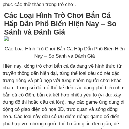
phục các thử thách trong trò chơi.
Các Loại Hình Trò Chơi Bắn Cá
Hấp Dẫn Phổ Biến Hiện Nay – So
Sánh và Đánh Giá
Các Loại Hình Trò Chơi Bắn Cá Hấp Dẫn Phổ Biến Hiện
Nay – So Sánh và Đánh Giá
Hiện nay, dòng trò chơi bắn cá đa dạng về hình thức từ
truyền thống đến hiện đại, từng thể loại đều có nét đặc
trưng riêng và phù hợp với từng nhóm người chơi khác
nhau. Trong số đó, có thể kể đến các dạng phổ biến như
bắn cá cổ điển, bắn cá kết hợp nhiều yếu tố (ví dụ: xây
dựng đô thị hoặc câu cá lớn), hay các game ứng dụng di
động có giao diện đồ họa 3D, trực quan và sống động
hơn. Các loại này đều có ưu điểm riêng: game cổ điển
phù hợp với những người thích cảm giác đơn giản, dễ