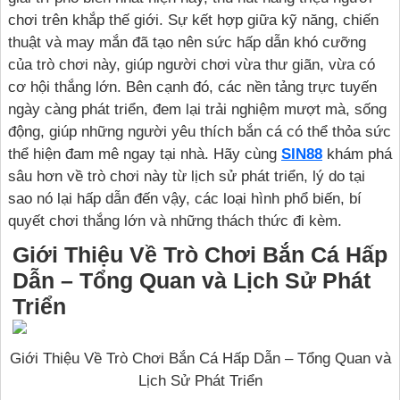
chơi trên khắp thế giới. Sự kết hợp giữa kỹ năng, chiến
thuật và may mắn đã tạo nên sức hấp dẫn khó cưỡng
của trò chơi này, giúp người chơi vừa thư giãn, vừa có
cơ hội thắng lớn. Bên cạnh đó, các nền tảng trực tuyến
ngày càng phát triển, đem lại trải nghiệm mượt mà, sống
động, giúp những người yêu thích bắn cá có thể thỏa sức
thể hiện đam mê ngay tại nhà. Hãy cùng
SIN88
khám phá
sâu hơn về trò chơi này từ lịch sử phát triển, lý do tại
sao nó lại hấp dẫn đến vậy, các loại hình phổ biến, bí
quyết chơi thắng lớn và những thách thức đi kèm.
Giới Thiệu Về Trò Chơi Bắn Cá Hấp
Dẫn – Tổng Quan và Lịch Sử Phát
Triển
Giới Thiệu Về Trò Chơi Bắn Cá Hấp Dẫn – Tổng Quan và
Lịch Sử Phát Triển