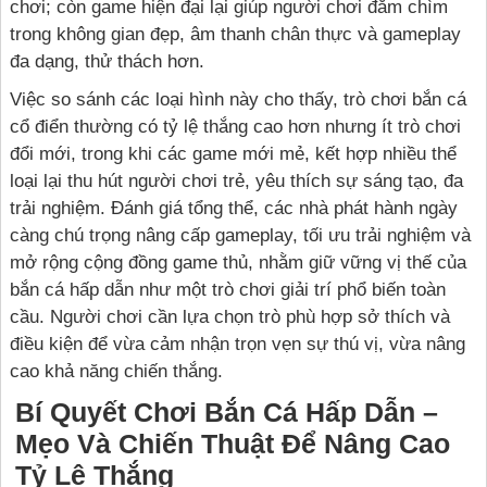
chơi; còn game hiện đại lại giúp người chơi đắm chìm
trong không gian đẹp, âm thanh chân thực và gameplay
đa dạng, thử thách hơn.
Việc so sánh các loại hình này cho thấy, trò chơi bắn cá
cổ điển thường có tỷ lệ thắng cao hơn nhưng ít trò chơi
đổi mới, trong khi các game mới mẻ, kết hợp nhiều thể
loại lại thu hút người chơi trẻ, yêu thích sự sáng tạo, đa
trải nghiệm. Đánh giá tổng thể, các nhà phát hành ngày
càng chú trọng nâng cấp gameplay, tối ưu trải nghiệm và
mở rộng cộng đồng game thủ, nhằm giữ vững vị thế của
bắn cá hấp dẫn như một trò chơi giải trí phổ biến toàn
cầu. Người chơi cần lựa chọn trò phù hợp sở thích và
điều kiện để vừa cảm nhận trọn vẹn sự thú vị, vừa nâng
cao khả năng chiến thắng.
Bí Quyết Chơi Bắn Cá Hấp Dẫn –
Mẹo Và Chiến Thuật Để Nâng Cao
Tỷ Lệ Thắng