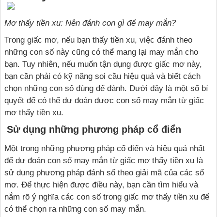
Mơ thấy tiền xu: Nên đánh con gì để may mắn?
Trong giấc mơ, nếu bạn thấy tiền xu, việc đánh theo
những con số này cũng có thể mang lại may mắn cho
bạn. Tuy nhiên, nếu muốn tận dụng được giấc mơ này,
bạn cần phải có kỹ năng soi cầu hiệu quả và biết cách
chọn những con số đúng để đánh. Dưới đây là một số bí
quyết để có thể dự đoán được con số may mắn từ giấc
mơ thấy tiền xu.
Sử dụng những phương pháp cổ điển
Một trong những phương pháp cổ điển và hiệu quả nhất
để dự đoán con số may mắn từ giấc mơ thấy tiền xu là
sử dụng phương pháp đánh số theo giải mã của các sổ
mơ. Để thực hiện được điều này, bạn cần tìm hiểu và
nắm rõ ý nghĩa các con số trong giấc mơ thấy tiền xu để
có thể chọn ra những con số may mắn.