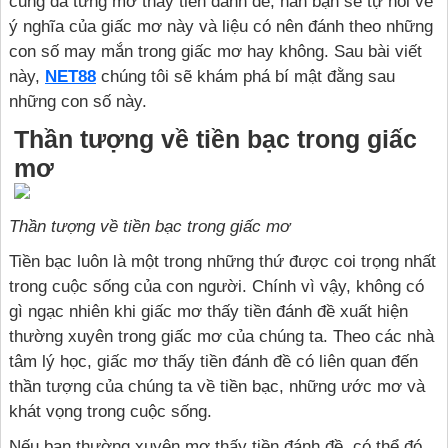
cũng đã từng mơ thấy tiền đánh đề, hẳn bạn sẽ tự hỏi về
ý nghĩa của giấc mơ này và liệu có nên đánh theo những
con số may mắn trong giấc mơ hay không. Sau bài viết
này,
NET88
chúng tôi sẽ khám phá bí mật đằng sau
những con số này.
Thần tượng về tiền bạc trong giấc
mơ
Thần tượng về tiền bạc trong giấc mơ
Tiền bạc luôn là một trong những thứ được coi trọng nhất
trong cuộc sống của con người. Chính vì vậy, không có
gì ngạc nhiên khi giấc mơ thấy tiền đánh đề xuất hiện
thường xuyên trong giấc mơ của chúng ta. Theo các nhà
tâm lý học, giấc mơ thấy tiền đánh đề có liên quan đến
thần tượng của chúng ta về tiền bạc, những ước mơ và
khát vọng trong cuộc sống.
Nếu bạn thường xuyên mơ thấy tiền đánh đề, có thể đó