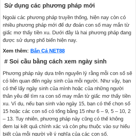
Sử dụng các phương pháp mới
Ngoài các phương pháp truyền thống, hiện nay còn có
nhiều phương pháp mới để dự đoán con số may mắn từ
giấc mơ thấy tiền xu. Dưới đây là hai phương pháp đang
được sử dụng phổ biến hiện nay.
Xem thêm:
Bắn Cá NET88
# Soi cầu bằng cách xem ngày sinh
Phương pháp này dựa trên nguyên lý rằng mỗi con số sẽ
có liên quan đến ngày sinh của mỗi người. Như vậy, bạn
có thể lấy ngày sinh của mình hoặc của những người
thân yêu để tìm ra con số may mắn từ giấc mơ thấy tiền
xu. Ví dụ, nếu bạn sinh vào ngày 15, bạn có thể chọn số
15 hoặc các con số có tổng bằng 15 như 6 – 9, 5 – 10, 2
– 13. Tuy nhiên, phương pháp này cũng có thể không
đem lại kết quả chính xác và còn phụ thuộc vào sự hiểu
biết của mỗi người về ý nghĩa của các con số.