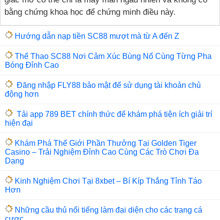
bằng chứng khoa học để chứng minh điều này.
Hướng dẫn nạp tiền SC88 mượt mà từ A đến Z
Thể Thao SC88 Nơi Cảm Xúc Bùng Nổ Cùng Từng Pha
Bóng Đỉnh Cao
Đăng nhập FLY88 bảo mật để sử dụng tài khoản chủ
động hơn
Tải app 789 BET chính thức để khám phá tiện ích giải trí
hiện đại
Khám Phá Thế Giới Phần Thưởng Tại Golden Tiger
Casino – Trải Nghiệm Đỉnh Cao Cùng Các Trò Chơi Đa
Dạng
Kinh Nghiệm Chơi Tại 8xbet – Bí Kíp Thắng Tỉnh Táo
Hơn
Những cầu thủ nổi tiếng làm đại diện cho các trang cá
cược