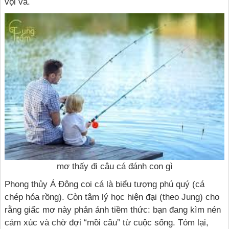
vội vã.
mơ thấy đi câu cá đánh con gì
Phong thủy Á Đông coi cá là biểu tượng phú quý (cá
chép hóa rồng). Còn tâm lý học hiện đại (theo Jung) cho
rằng giấc mơ này phản ánh tiềm thức: bạn đang kìm nén
cảm xúc và chờ đợi “mồi câu” từ cuộc sống. Tóm lại,