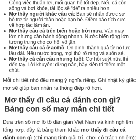
Công việc thuận lợi, mối quan hệ tốt đẹp. Nếu cá còn
sống và bơi khỏe, tài lộc sẽ “đẻ” ra nhiều hơn.
Mơ thấy người khác câu cá
: Bạn sẽ nhận được sự
hỗ trợ từ người thân hoặc bạn bè. Điềm báo tích cực
về hợp tác làm ăn.
Mơ thấy câu cá trên biển hoặc trời mưa
: Vận may
lớn nhưng cần hành động nhanh. Nước biển rộng lớn
tượng trưng cho cơ hội vô tận.
Mơ thấy câu cá ở ao/hồ
: Ổn định, thành quả từ nỗ lực
lâu dài. Nếu nước trong, mọi thứ rõ ràng và suôn sẻ.
Mơ thấy cá cắn câu nhưng tuột
: Cơ hội suýt nữa thì
đến tay. Lời khuyên: đừng nản, hãy kiên trì thêm một
chút.
Mỗi chi tiết nhỏ đều mang ý nghĩa riêng. Ghi nhật ký giấc
mơ sẽ giúp bạn nhận ra thông điệp rõ hơn.
Mơ thấy đi câu cá đánh con gì?
Bảng con số may mắn chi tiết
Dựa trên sổ mơ lô tô dân gian Việt Nam và kinh nghiệm
tổng hợp, đây là bảng tham khảo
mơ thấy đi câu cá
đánh con gì
(chỉ mang tính giải trí, chơi có trách nhiệm):