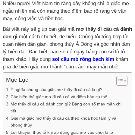
Nhiều người Việt Nam tin rằng đây không chỉ là giấc mơ
ngẫu nhiên mà còn mang theo điềm báo rõ ràng về vận
may, công việc và tiền bạc.
Bài viết này sẽ giúp bạn giải mã
mơ thấy đi câu cá đánh
con gì
một cách chi tiết, dễ hiểu. Chúng tôi tổng hợp từ
quan niệm dân gian, phong thủy Á Đông và góc nhìn tâm
lý hiện đại. Đặc biệt, bạn sẽ có ngay bảng con số lô tô
tham khảo. Hãy cùng
soi cầu mb rồng bạch kim
khám
phá để biến giấc mơ thành “cần câu” may mắn nhé!
Mục Lục
Ý nghĩa chung của giấc mơ thấy đi câu cá là gì?
Các biến thể giấc mơ đi câu cá và điềm báo cụ thể
Mơ thấy đi câu cá đánh con gì? Bảng con số may mắn chi
tiết
Giải mã giấc mơ thấy đi câu cá theo khoa học tâm lý và
phong thủy
Lời khuyên thực tế khi áp dụng giấc mơ vào chơi lô tô