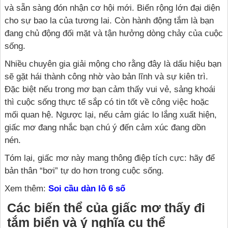
và sẵn sàng đón nhận cơ hội mới. Biển rộng lớn đại diện
cho sự bao la của tương lai. Còn hành động tắm là bạn
đang chủ động đối mặt và tận hưởng dòng chảy của cuộc
sống.
Nhiều chuyên gia giải mộng cho rằng đây là dấu hiệu bạn
sẽ gặt hái thành công nhờ vào bản lĩnh và sự kiên trì.
Đặc biệt nếu trong mơ bạn cảm thấy vui vẻ, sảng khoái
thì cuộc sống thực tế sắp có tin tốt về công việc hoặc
mối quan hệ. Ngược lại, nếu cảm giác lo lắng xuất hiện,
giấc mơ đang nhắc bạn chú ý đến cảm xúc đang dồn
nén.
Tóm lại, giấc mơ này mang thông điệp tích cực: hãy để
bản thân “bơi” tự do hơn trong cuộc sống.
Xem thêm:
Soi cầu dàn lô 6 số
Các biến thể của giấc mơ thấy đi
tắm biển và ý nghĩa cụ thể