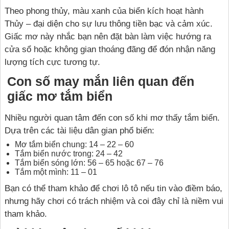
Theo phong thủy, màu xanh của biển kích hoạt hành
Thủy – đại diện cho sự lưu thông tiền bạc và cảm xúc.
Giấc mơ này nhắc bạn nên đặt bàn làm việc hướng ra
cửa sổ hoặc không gian thoáng đãng để đón nhận năng
lượng tích cực tương tự.
Con số may mắn liên quan đến
giấc mơ tắm biển
Nhiều người quan tâm đến con số khi mơ thấy tắm biển.
Dựa trên các tài liệu dân gian phổ biến:
Mơ tắm biển chung: 14 – 22 – 60
Tắm biển nước trong: 24 – 42
Tắm biển sóng lớn: 56 – 65 hoặc 67 – 76
Tắm một mình: 11 – 01
Bạn có thể tham khảo để chơi lô tô nếu tin vào điềm báo,
nhưng hãy chơi có trách nhiệm và coi đây chỉ là niềm vui
tham khảo.