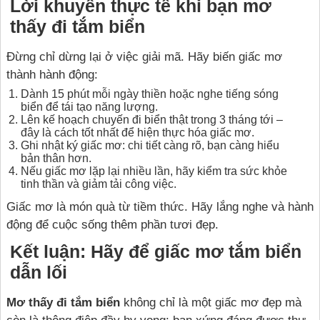
Lời khuyên thực tế khi bạn mơ
thấy đi tắm biển
Đừng chỉ dừng lại ở việc giải mã. Hãy biến giấc mơ
thành hành động:
Dành 15 phút mỗi ngày thiền hoặc nghe tiếng sóng
biển để tái tạo năng lượng.
Lên kế hoạch chuyến đi biển thật trong 3 tháng tới –
đây là cách tốt nhất để hiện thực hóa giấc mơ.
Ghi nhật ký giấc mơ: chi tiết càng rõ, bạn càng hiểu
bản thân hơn.
Nếu giấc mơ lặp lại nhiều lần, hãy kiểm tra sức khỏe
tinh thần và giảm tải công việc.
Giấc mơ là món quà từ tiềm thức. Hãy lắng nghe và hành
động để cuộc sống thêm phần tươi đẹp.
Kết luận: Hãy để giấc mơ tắm biển
dẫn lối
Mơ thấy đi tắm biển
không chỉ là một giấc mơ đẹp mà