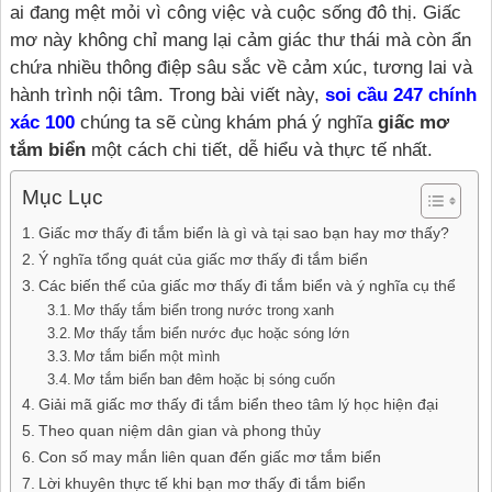
ai đang mệt mỏi vì công việc và cuộc sống đô thị. Giấc
mơ này không chỉ mang lại cảm giác thư thái mà còn ẩn
chứa nhiều thông điệp sâu sắc về cảm xúc, tương lai và
hành trình nội tâm. Trong bài viết này,
soi cầu 247 chính
xác 100
chúng ta sẽ cùng khám phá ý nghĩa
giấc mơ
tắm biển
một cách chi tiết, dễ hiểu và thực tế nhất.
Mục Lục
Giấc mơ thấy đi tắm biển là gì và tại sao bạn hay mơ thấy?
Ý nghĩa tổng quát của giấc mơ thấy đi tắm biển
Các biến thể của giấc mơ thấy đi tắm biển và ý nghĩa cụ thể
Mơ thấy tắm biển trong nước trong xanh
Mơ thấy tắm biển nước đục hoặc sóng lớn
Mơ tắm biển một mình
Mơ tắm biển ban đêm hoặc bị sóng cuốn
Giải mã giấc mơ thấy đi tắm biển theo tâm lý học hiện đại
Theo quan niệm dân gian và phong thủy
Con số may mắn liên quan đến giấc mơ tắm biển
Lời khuyên thực tế khi bạn mơ thấy đi tắm biển