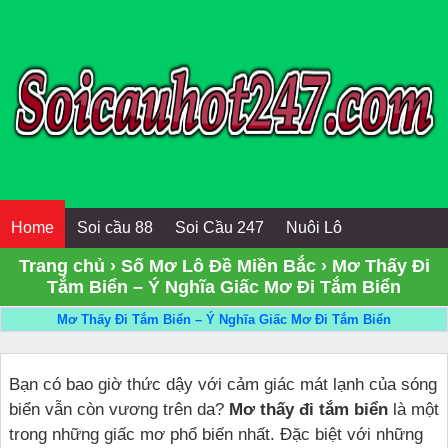
Home
Soi cầu 88
Soi Cầu 247
Nuôi Lô
Trang chủ
›
Số Mơ Lô Đề Miền Bắc
›
Mơ Thấy Đi
Tắm Biển – Ý Nghĩa Giấc Mơ Đi Tắm Biển
Mơ Thấy Đi Tắm Biển – Ý Nghĩa Giấc Mơ Đi Tắm Biển
Bạn có bao giờ thức dậy với cảm giác mát lạnh của sóng
biển vẫn còn vương trên da?
Mơ thấy đi tắm biển
là một
trong những giấc mơ phổ biến nhất. Đặc biệt với những