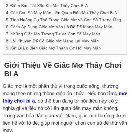
Điềm Báo Tốt Xấu Khi Mơ Thấy Chơi Bi A
Các Con Số May Mắn Liên Quan Đến Mơ Thấy Chơi Bi A
Tình Huống Cụ Thể Trong Giấc Mơ Và Con Số Tương Ứng
Cách Áp Dụng Giấc Mơ Vào Lô Đề Để Mang May Mắn
Những Giấc Mơ Tương Tự Và Con Số May Mắn
Lời Khuyên Để Có Giấc Mơ Mang Lại May Mắn
Kết Luận: Biến Giấc Mơ Thành Cơ Hội May Mắn
Giới Thiệu Về Giấc Mơ Thấy Chơi
Bi A
Giấc mơ là một phần thú vị trong cuộc sống, thường
mang theo những thông điệp ẩn chứa. Nếu bạn từng
mơ
thấy chơi bi a
, có thể bạn đang tự hỏi điều này có ý
nghĩa gì và liệu nó có liên quan đến may mắn không.
Trong văn hóa dân gian Việt Nam, giấc mơ thường được
liên hệ với lô đề, giúp mọi người chọn con số để thử vận
may.