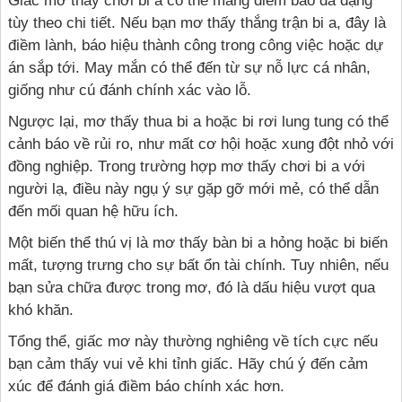
Giấc mơ thấy chơi bi a có thể mang điềm báo đa dạng
tùy theo chi tiết. Nếu bạn mơ thấy thắng trận bi a, đây là
điềm lành, báo hiệu thành công trong công việc hoặc dự
án sắp tới. May mắn có thể đến từ sự nỗ lực cá nhân,
giống như cú đánh chính xác vào lỗ.
Ngược lại, mơ thấy thua bi a hoặc bi rơi lung tung có thể
cảnh báo về rủi ro, như mất cơ hội hoặc xung đột nhỏ với
đồng nghiệp. Trong trường hợp mơ thấy chơi bi a với
người lạ, điều này ngụ ý sự gặp gỡ mới mẻ, có thể dẫn
đến mối quan hệ hữu ích.
Một biến thể thú vị là mơ thấy bàn bi a hỏng hoặc bi biến
mất, tượng trưng cho sự bất ổn tài chính. Tuy nhiên, nếu
bạn sửa chữa được trong mơ, đó là dấu hiệu vượt qua
khó khăn.
Tổng thể, giấc mơ này thường nghiêng về tích cực nếu
bạn cảm thấy vui vẻ khi tỉnh giấc. Hãy chú ý đến cảm
xúc để đánh giá điềm báo chính xác hơn.