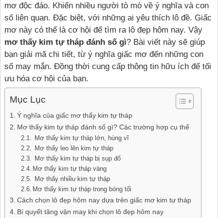
mơ độc đáo. Khiến nhiều người tò mò về ý nghĩa và con
số liên quan. Đặc biệt, với những ai yêu thích lô đề. Giấc
mơ này có thể là cơ hội để tìm ra lô đẹp hôm nay. Vậy
mơ thấy kim tự tháp đánh số gì
? Bài viết này sẽ giúp
bạn giải mã chi tiết, từ ý nghĩa giấc mơ đến những con
số may mắn. Đồng thời cung cấp thông tin hữu ích để tối
ưu hóa cơ hội của bạn.
Mục Lục
Ý nghĩa của giấc mơ thấy kim tự tháp
Mơ thấy kim tự tháp đánh số gì? Các trường hợp cụ thể
Mơ thấy kim tự tháp lớn, hùng vĩ
Mơ thấy leo lên kim tự tháp
Mơ thấy kim tự tháp bị sụp đổ
Mơ thấy kim tự tháp vàng
Mơ thấy nhiều kim tự tháp
Mơ thấy kim tự tháp trong bóng tối
Cách chọn lô đẹp hôm nay dựa trên giấc mơ kim tự tháp
Bí quyết tăng vận may khi chọn lô đẹp hôm nay