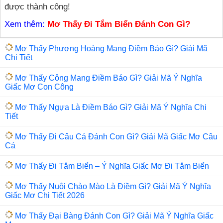
được thành công!
Xem thêm:
Mơ Thấy Đi Tắm Biển Đánh Con Gì?
Mơ Thấy Phượng Hoàng Mang Điềm Báo Gì? Giải Mã
Chi Tiết
Mơ Thấy Công Mang Điềm Báo Gì? Giải Mã Ý Nghĩa
Giấc Mơ Con Công
Mơ Thấy Ngựa Là Điềm Báo Gì? Giải Mã Ý Nghĩa Chi
Tiết
Mơ Thấy Đi Câu Cá Đánh Con Gì? Giải Mã Giấc Mơ Câu
Cá
Mơ Thấy Đi Tắm Biển – Ý Nghĩa Giấc Mơ Đi Tắm Biển
Mơ Thấy Nuôi Chào Mào Là Điềm Gì? Giải Mã Ý Nghĩa
Giấc Mơ Chi Tiết 2026
Mơ Thấy Đại Bàng Đánh Con Gì? Giải Mã Ý Nghĩa Giấc