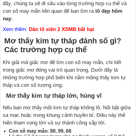
đây, chúng ta sẽ đi sâu vào từng trường hợp cụ thể và
con số may mắn liên quan để bạn tìm ra
lô đẹp hôm
nay
.
Xem thêm:
Dàn lô xiên 2 XSMB bất bại
Mơ thấy kim tự tháp đánh số gì?
Các trường hợp cụ thể
Khi giải mã giấc mơ để tìm con số may mắn, chi tiết
trong giấc mơ đóng vai trò quan trọng. Dưới đây là
những trường hợp phổ biến khi nằm mộng thấy kim tự
tháp và con số tương ứng:
Mơ thấy kim tự tháp lớn, hùng vĩ
Nếu bạn mơ thấy một kim tự tháp khổng lồ. Nổi bật giữa
sa mạc hoặc trong khung cảnh huyền bí. Điều này thể
hiện tham vọng lớn và sự thành công sắp tới.
Con số may mắn
:
88, 99, 68