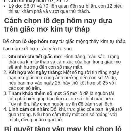
Con số may mắn
:
07, 70, 12
Lý do
: Số 07 và 70 liên quan đến sự bí ẩn, còn 12 biểu
thị sự khám phá và vượt qua thử thách.
Cách chọn lô đẹp hôm nay dựa
trên giấc mơ kim tự tháp
Để chọn
lô đẹp hôm nay
từ giấc mộng thấy kim tự tháp,
bạn cần kết hợp các yếu tố sau:
Ghi nhớ chi tiết giấc mơ
: Hình dáng, màu sắc. Trạng
thái của kim tự tháp và cảm xúc của bạn trong giấc mơ
sẽ ảnh hưởng đến con số may mắn.
Kết hợp với ngày tháng
: Một số người tin rằng ngày
bạn mơ giấc mơ cũng ảnh hưởng đến con số. Ví dụ,
nếu bạn mơ vào ngày 25, hãy thử kết hợp số 25 với
các con số trên.
Tham khảo thêm sổ mơ
: Sổ mơ lô đề là nguồn tài
liệu phổ biến giúp bạn tìm ra con số chính xác hơn.
Tuy nhiên, hãy chọn nguồn uy tín để tránh sai lệch.
Linh cảm cá nhân
: Đôi khi, trực giác của bạn là yếu tố
quan trọng. Nếu bạn cảm thấy một con số “đúng” với
mình, đừng ngần ngại thử.
Bí quyết tăng vận may khi chọn lô