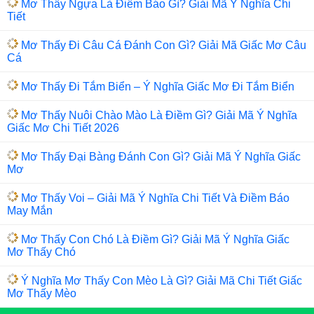
Mơ Thấy Ngựa Là Điềm Báo Gì? Giải Mã Ý Nghĩa Chi
Tiết
Mơ Thấy Đi Câu Cá Đánh Con Gì? Giải Mã Giấc Mơ Câu
Cá
Mơ Thấy Đi Tắm Biển – Ý Nghĩa Giấc Mơ Đi Tắm Biển
Mơ Thấy Nuôi Chào Mào Là Điềm Gì? Giải Mã Ý Nghĩa
Giấc Mơ Chi Tiết 2026
Mơ Thấy Đại Bàng Đánh Con Gì? Giải Mã Ý Nghĩa Giấc
Mơ
Mơ Thấy Voi – Giải Mã Ý Nghĩa Chi Tiết Và Điềm Báo
May Mắn
Mơ Thấy Con Chó Là Điềm Gì? Giải Mã Ý Nghĩa Giấc
Mơ Thấy Chó
Ý Nghĩa Mơ Thấy Con Mèo Là Gì? Giải Mã Chi Tiết Giấc
Mơ Thấy Mèo